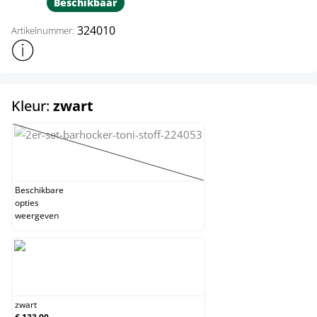
Beschikbaar
324010
Artikelnummer:
Toon meer productinformatie
select
Kleur:
zwart
rood
(Deze optie is momenteel niet beschikbaar.)
Beschikbare
opties
weergeven
zwart
zwart