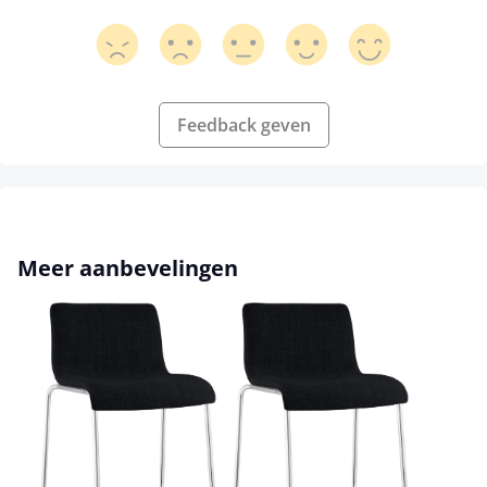
Feedback geven
Productgalerij overslaan
Meer aanbevelingen