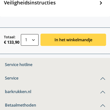
Veiligheidsinstructies
zentheme.component.product.quantitySele
Totaal:
In het winkelmandje
€ 133,90
Service hotline
Service
barkrukken.nl
Betaalmethoden