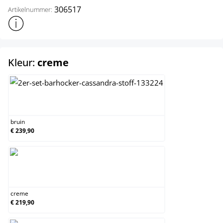
306517
Artikelnummer:
Toon meer productinformatie
select
Kleur:
creme
bruin
bruin
€ 239,90
creme
creme
€ 219,90