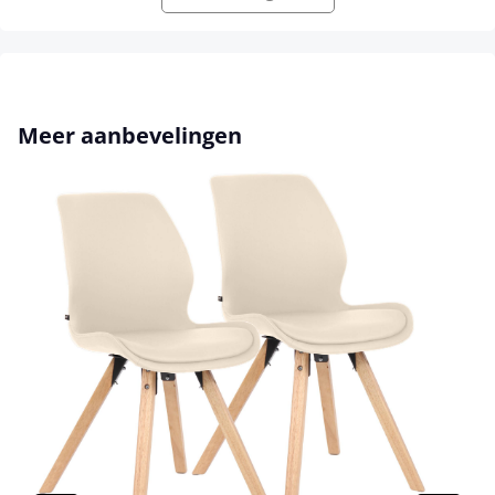
Productgalerij overslaan
Meer aanbevelingen