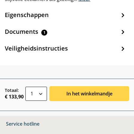
Eigenschappen
Documents
1
Veiligheidsinstructies
zentheme.component.product.quantitySele
Totaal:
In het winkelmandje
€ 133,90
Service hotline