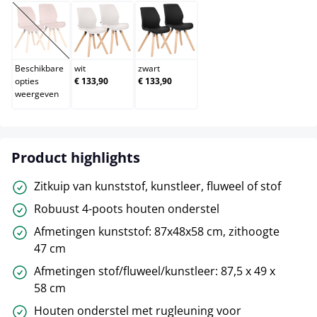
roze
wit
zwart
(Deze optie is momenteel niet beschikbaar.)
Beschikbare
wit
zwart
opties
€ 133,90
€ 133,90
weergeven
Product highlights
Zitkuip van kunststof, kunstleer, fluweel of stof
Robuust 4-poots houten onderstel
Afmetingen kunststof: 87x48x58 cm, zithoogte
47 cm
Afmetingen stof/fluweel/kunstleer: 87,5 x 49 x
58 cm
Houten onderstel met rugleuning voor