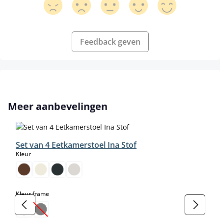
Feedback geven
Productgalerij overslaan
Meer aanbevelingen
Set van 4 Eetkamerstoel Ina Stof
select
Kleur
select
Kleur frame
(Deze optie is momenteel niet beschikbaar.)