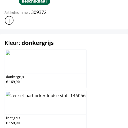
Beschikbaar
309372
Artikelnummer:
Toon meer productinformatie
select
Kleur:
donkergrijs
donkergrijs
donkergrijs
€ 169,90
licht grijs
licht grijs
€ 159,90