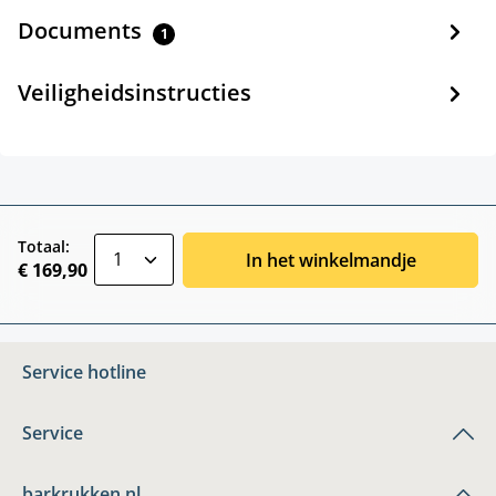
Documents
1
Veiligheidsinstructies
zentheme.component.product.quantitySele
Totaal:
In het winkelmandje
€ 169,90
Service hotline
Service
barkrukken.nl