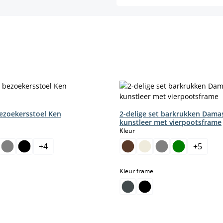
bezoekersstoel Ken
2-delige set barkrukken Dama
kunstleer met vierpootsframe
select
Kleur
hikbaar.)
+
4
+
5
select
Kleur frame