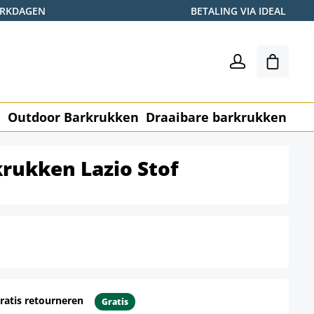
WERKDAGEN
BETALING VIA IDEAL
Winkel
n
Outdoor Barkrukken
Draaibare barkrukken
Me
krukken Lazio Stof
ratis retourneren
Gratis