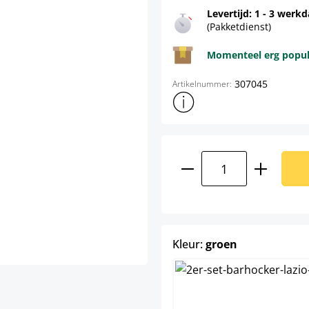
Levertijd: 1 - 3 werk
(Pakketdienst)
Momenteel erg populai
307045
Artikelnummer:
Toon meer productinformatie
Producthoeveelhei
select
Kleur:
groen
creme