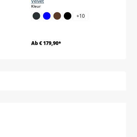
Velvet
select
Kleur
+
10
Ab € 179,90*
Ab €
Details