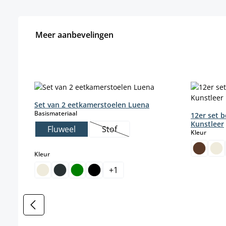
Meer aanbevelingen
Productgalerij overslaan
Set van 2 eetkamerstoelen Luena
select
Basismateriaal
12er set 
Kunstleer
Fluweel
Stof
select
Kleur
(Deze optie is momenteel niet besc
select
Kleur
+
1