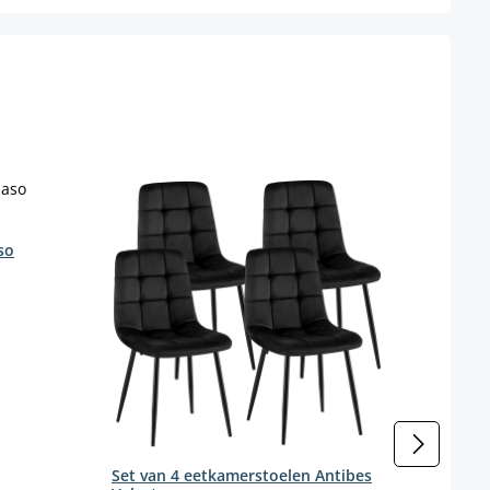
so
Set 
Stof
Kleur
Kleur
(D
Set van 4 eetkamerstoelen Antibes