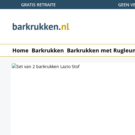
GRATIS RETRAITE
GEEN V
naar de hoofdinhoud
Ga naar de zoekopdracht
Ga naar de hoofdnavigatie
Home
Barkrukken
Barkrukken met Rugleu