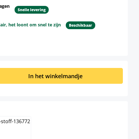
dagen
Snelle levering
r, het loont om snel te zijn
Beschikbaar
d: Voer de gewenste hoeveelheid in of 
In het winkelmandje