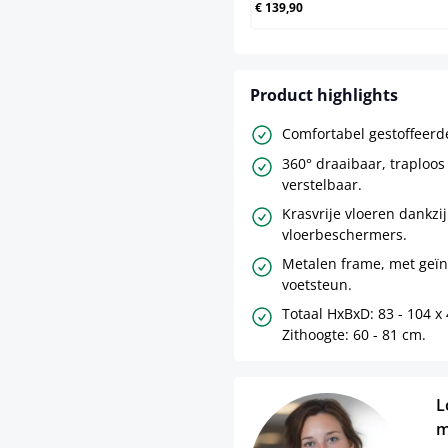
€ 139,90
Product highlights
Comfortabel gestoffeerde
360° draaibaar, traploos
verstelbaar.
Krasvrije vloeren dankzij
vloerbeschermers.
Metalen frame, met geï
voetsteun.
Totaal HxBxD: 83 - 104 x
Zithoogte: 60 - 81 cm.
L
m