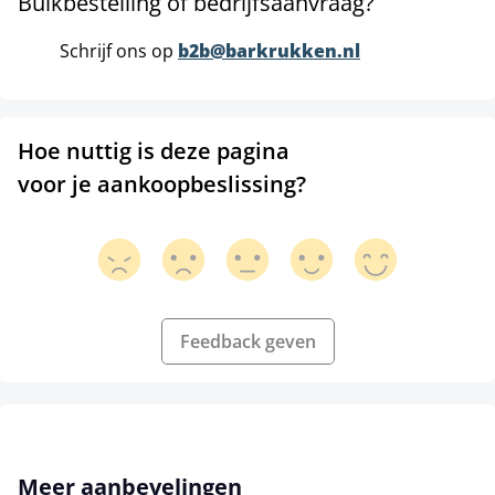
Bulkbestelling of bedrijfsaanvraag?
Schrijf ons op
b2b@barkrukken.nl
Hoe nuttig is deze pagina
voor je aankoopbeslissing?
Feedback geven
Productgalerij overslaan
Meer aanbevelingen