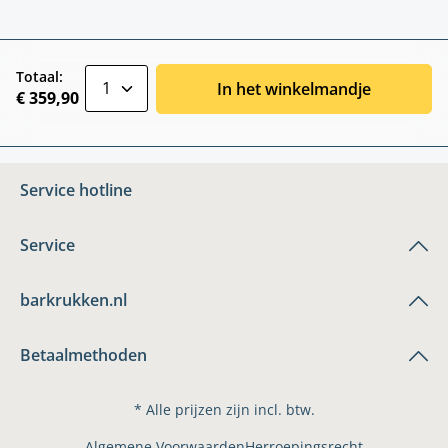
zentheme.component.product.quantitySele
Totaal:
In het winkelmandje
€ 359,90
Service hotline
Service
barkrukken.nl
Betaalmethoden
* Alle prijzen zijn incl. btw.
Algemene Voorwaarden
Herroepingsrecht