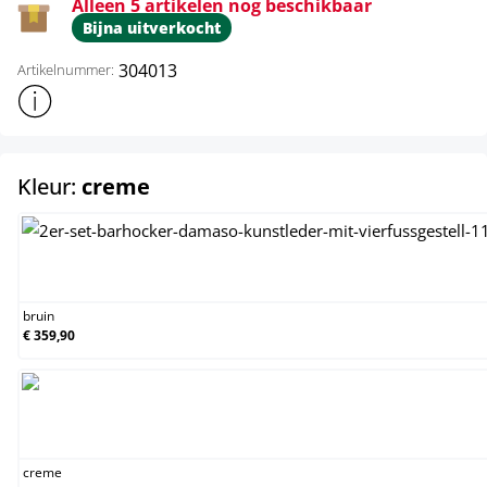
Alleen 5 artikelen nog beschikbaar
Bijna uitverkocht
304013
Artikelnummer:
Toon meer productinformatie
select
Kleur:
creme
bruin
bruin
€ 359,90
creme
creme