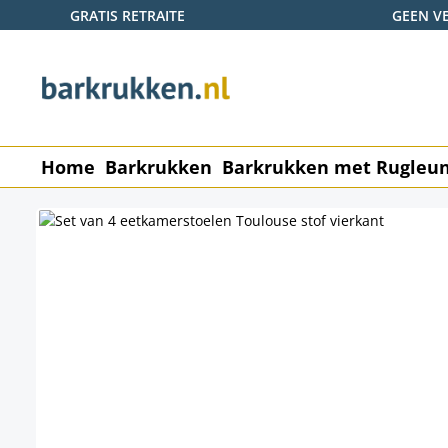
GRATIS RETRAITE
GEEN V
naar de hoofdinhoud
Ga naar de zoekopdracht
Ga naar de hoofdnavigatie
Home
Barkrukken
Barkrukken met Rugleu