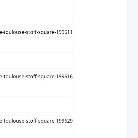
grijs
groen
taupe