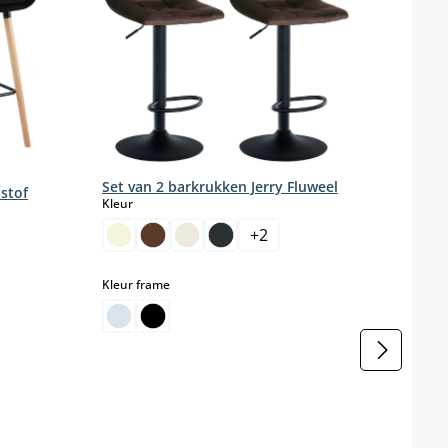
2-de
Set van 2 barkrukken Jerry Fluweel
 stof
fluw
select
Kleur
Kleur
+
2
select
Kleur frame
Mater
M
r