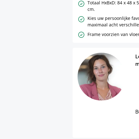
Totaal HxBxD: 84 x 48 x 
cm.
Kies uw persoonlijke favo
maximaal acht verschille
Frame voorzien van vlo
L
m
B