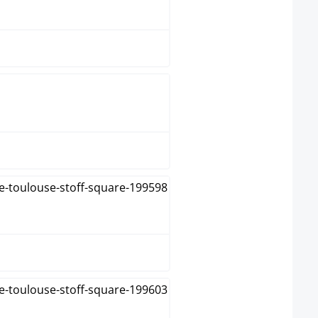
blauw
bruin
creme
donkergrijs