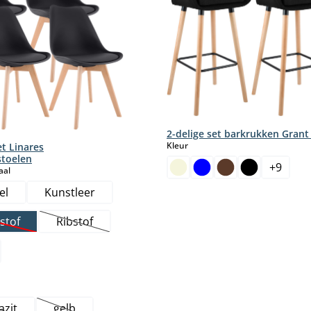
2-delige set barkrukken Grant
select
Kleur
et Linares
toelen
+
9
select
aal
el
Kunstleer
stof
Ribstof
Deze optie is momenteel niet beschikbaar.)
(Deze optie is momenteel niet beschikbaar.)
azit
gelb