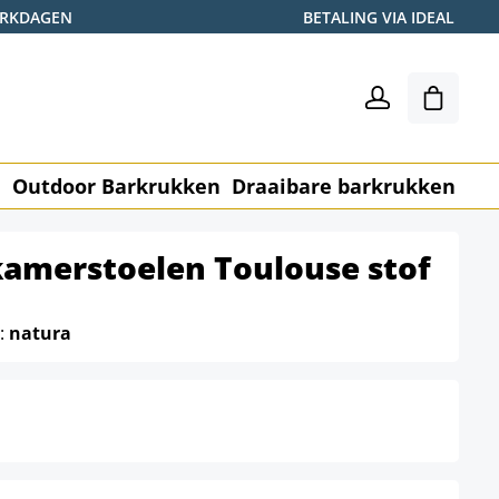
WERKDAGEN
BETALING VIA IDEAL
Winkel
n
Outdoor Barkrukken
Draaibare barkrukken
Me
kamerstoelen Toulouse stof
e:
natura