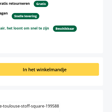
ratis retourneren
Gratis
dagen
Snelle levering
r, het loont om snel te zijn
Beschikbaar
d: Voer de gewenste hoeveelheid in of 
In het winkelmandje