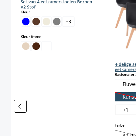
Set van 4 eetkamerstoelen Borneo
V2 Stof
select
Kleur
+
3
select
Kleur frame
4-delige s
eetkamers
Basismateri
Fluwe
Kunst
(
+
1
select
Farbe
anthr