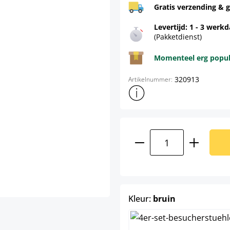
Gratis verzending & g
Levertijd: 1 - 3 werk
(Pakketdienst)
Momenteel erg populai
320913
Artikelnummer:
Toon meer productinformatie
Producthoeveelhei
select
Kleur:
bruin