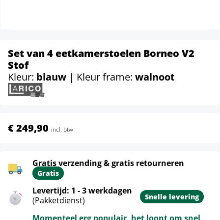
Set van 4 eetkamerstoelen Borneo V2
Stof
Kleur:
blauw
| Kleur frame:
walnoot
€ 249,90
incl. btw
Gratis verzending & gratis retourneren
Gratis
Levertijd: 1 - 3 werkdagen
Snelle levering
(Pakketdienst)
Momenteel erg populair, het loont om snel