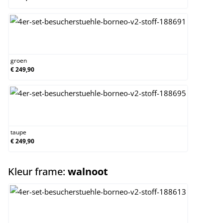
groen
groen
€ 249,90
taupe
taupe
€ 249,90
select
Kleur frame:
walnoot
natura