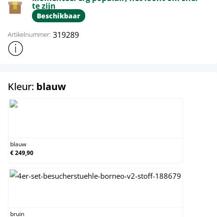
te zijn
Beschikbaar
319289
Artikelnummer:
Toon meer productinformatie
select
Kleur:
blauw
blauw
blauw
€ 249,90
bruin
bruin