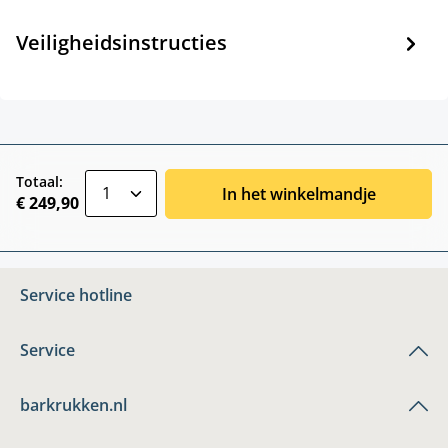
Veiligheidsinstructies
zentheme.component.product.quantitySele
Totaal:
In het winkelmandje
€ 249,90
Service hotline
Service
barkrukken.nl