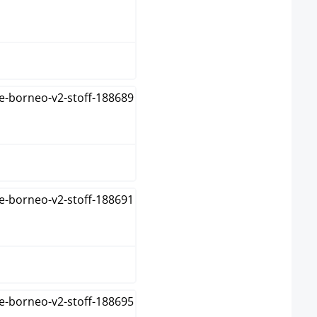
donkergrijs
grijs
groen