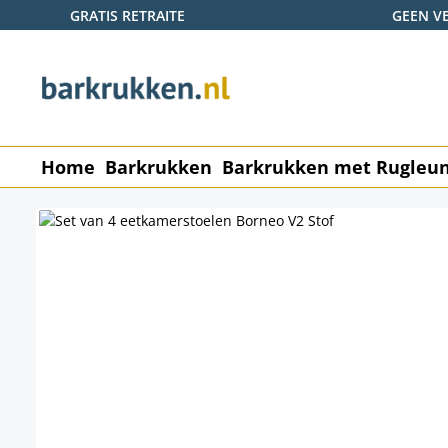
GRATIS RETRAITE
GEEN V
naar de hoofdinhoud
Ga naar de zoekopdracht
Ga naar de hoofdnavigatie
Home
Barkrukken
Barkrukken met Rugleu