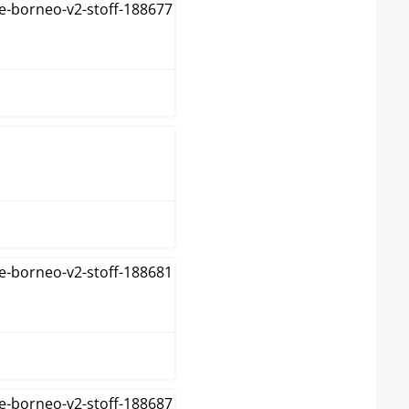
blauw
bruin
creme