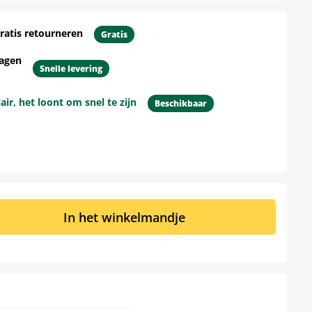
ratis retourneren
Gratis
dagen
Snelle levering
r, het loont om snel te zijn
Beschikbaar
d: Voer de gewenste hoeveelheid in of 
In het winkelmandje