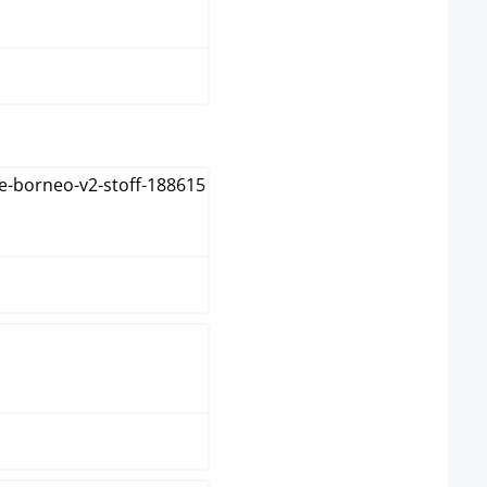
taupe
ct
natura
walnoot