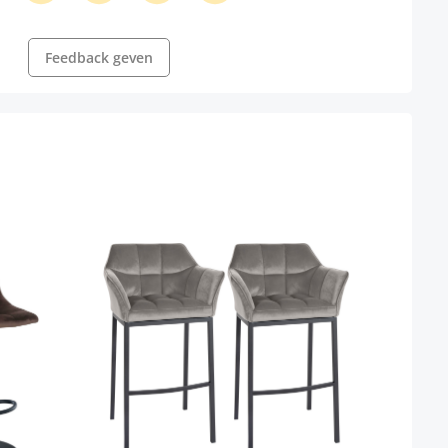
Feedback geven
Set 
Kleur
Kleur