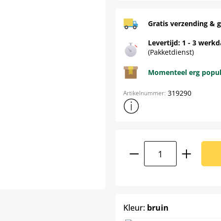
Gratis verzending & g
Levertijd: 1 - 3 werk
(Pakketdienst)
Momenteel erg populai
319290
Artikelnummer:
Toon meer productinformatie
Producthoeveelhei
select
Kleur:
bruin