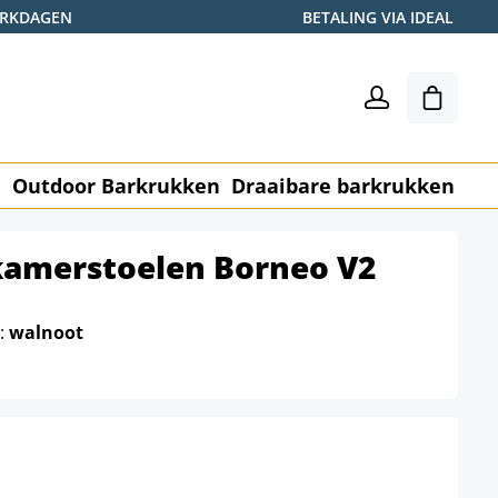
WERKDAGEN
BETALING VIA IDEAL
Winkel
n
Outdoor Barkrukken
Draaibare barkrukken
Me
tkamerstoelen Borneo V2
e:
walnoot