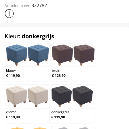
322782
Artikelnummer:
Toon meer productinformatie
select
Kleur:
donkergrijs
blauw
bruin
blauw
bruin
€ 119,90
€ 123,90
creme
donkergrijs
creme
donkergrijs
€ 119,90
€ 119,90