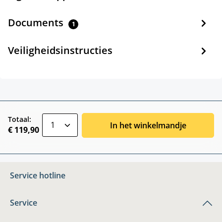
Documents
1
Veiligheidsinstructies
zentheme.component.product.quantitySele
Totaal:
In het winkelmandje
€ 119,90
Service hotline
Service