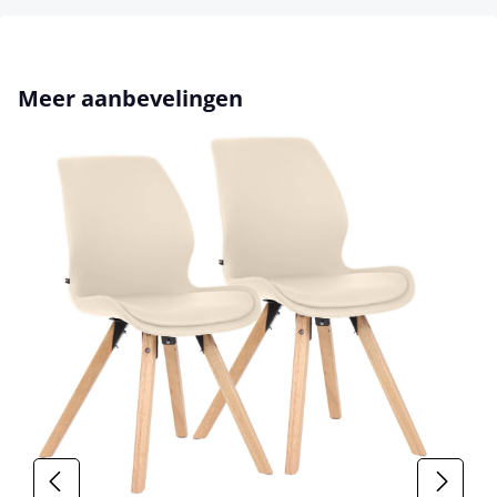
Productgalerij overslaan
Meer aanbevelingen