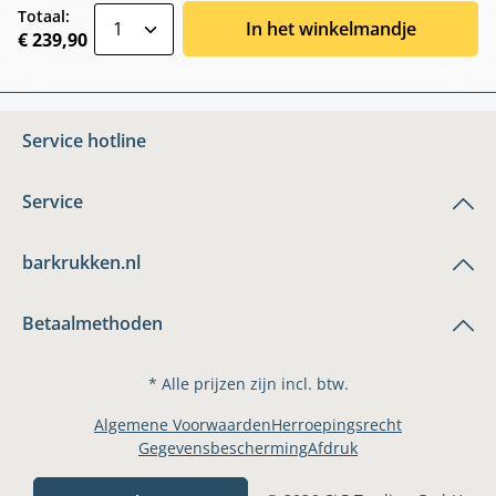
zentheme.component.product.quantitySele
Totaal:
In het winkelmandje
€ 239,90
Service hotline
Service
barkrukken.nl
Betaalmethoden
* Alle prijzen zijn incl. btw.
Algemene Voorwaarden
Herroepingsrecht
Gegevensbescherming
Afdruk