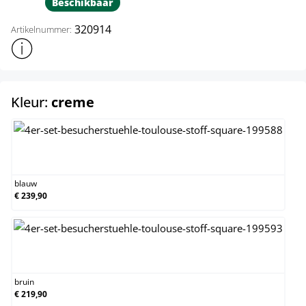
Beschikbaar
320914
Artikelnummer:
Toon meer productinformatie
select
Kleur:
creme
blauw
blauw
€ 239,90
bruin
bruin
€ 219,90