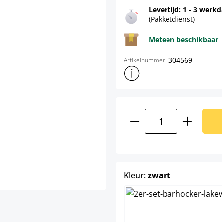
Levertijd: 1 - 3 werk
(Pakketdienst)
Meteen beschikbaar
304569
Artikelnummer:
Toon meer productinformatie
Producthoeveelhei
select
Kleur:
zwart
b