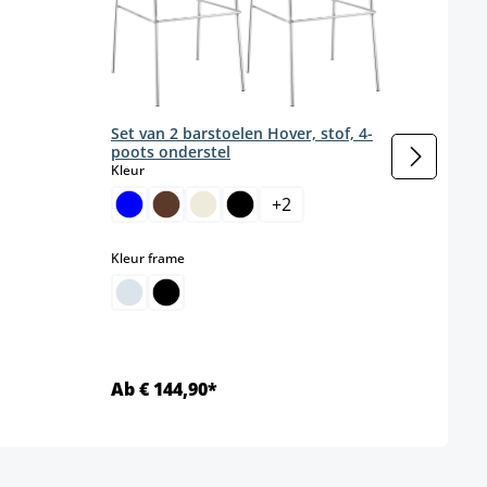
Kleur
Set van 2 barstoelen Hover, stof, 4-
poots onderstel
select
Kleur
+
2
select
Kleur frame
Ab € 144,90*
Ab €
Details