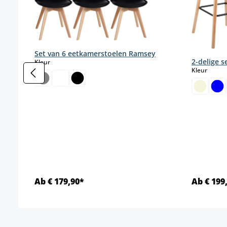
Set van 6 eetkamerstoelen Ramsey
2-delige s
select
Kleur
select
Kleur
Ab € 179,90*
Ab € 199
Details