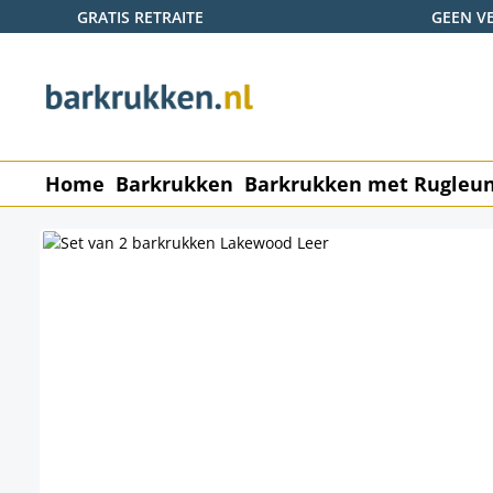
GRATIS RETRAITE
GEEN V
naar de hoofdinhoud
Ga naar de zoekopdracht
Ga naar de hoofdnavigatie
Home
Barkrukken
Barkrukken met Rugleu