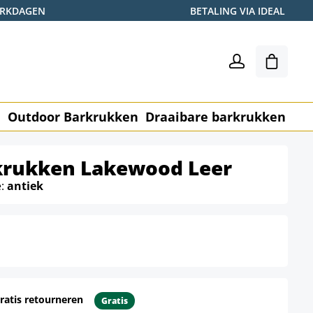
WERKDAGEN
BETALING VIA IDEAL
Winkel
n
Outdoor Barkrukken
Draaibare barkrukken
Me
rkrukken Lakewood Leer
e:
antiek
ratis retourneren
Gratis