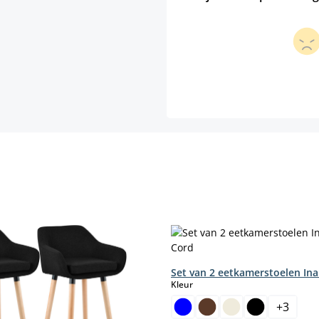
Set van 2 eetkamerstoelen In
select
Kleur
+
3