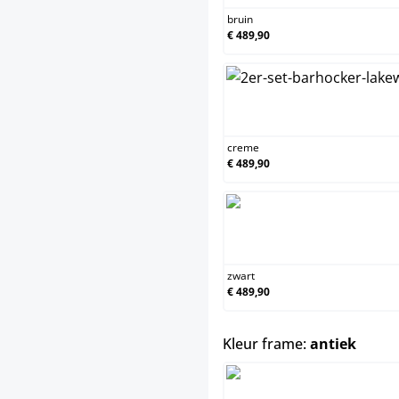
bruin
€ 489,90
c
creme
€ 489,90
z
zwart
€ 489,90
select
Kleur frame:
antiek