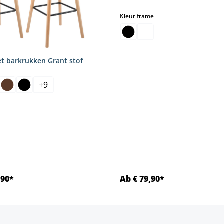
select
Kleur frame
et barkrukken Grant stof
+
9
,90*
Ab € 79,90*
Details
Details