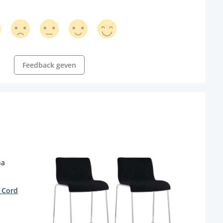
Feedback geven
a Cord
Set 
kuns
Kleur