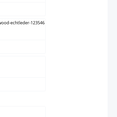
reme
wart