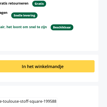
ratis retourneren
Gratis
dagen
Snelle levering
r, het loont om snel te zijn
Beschikbaar
d: Voer de gewenste hoeveelheid in of 
In het winkelmandje