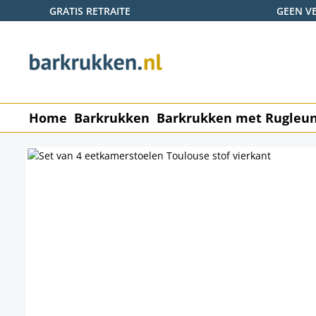
GRATIS RETRAITE
GEEN V
naar de hoofdinhoud
Ga naar de zoekopdracht
Ga naar de hoofdnavigatie
Home
Barkrukken
Barkrukken met Rugleu