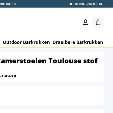
WERKDAGEN
BETALING VIA IDEAL
Winkel
n
Outdoor Barkrukken
Draaibare barkrukken
Me
kamerstoelen Toulouse stof
e:
natura