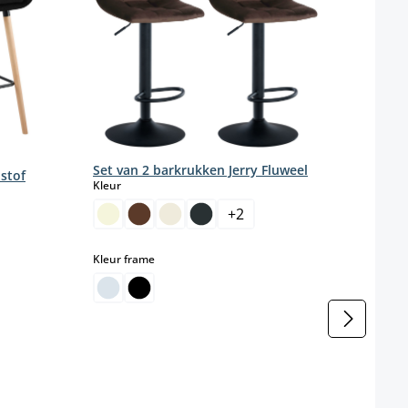
2-de
Set van 2 barkrukken Jerry Fluweel
 stof
fluw
select
Kleur
Kleur
+
2
select
Kleur frame
Mater
M
r