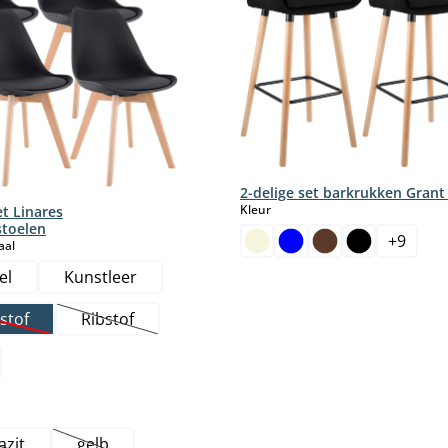
2-delige set barkrukken Grant
select
Kleur
et Linares
toelen
+
9
select
aal
el
Kunstleer
stof
Ribstof
Deze optie is momenteel niet beschikbaar.)
(Deze optie is momenteel niet beschikbaar.)
azit
gelb