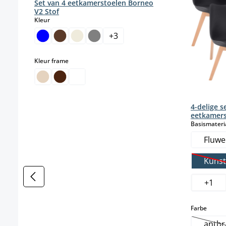
Set van 4 eetkamerstoelen Borneo
V2 Stof
select
Kleur
+
3
select
Kleur frame
4-delige s
eetkamers
Basismateri
Fluwe
Kunst
(
+
1
select
Farbe
anthr