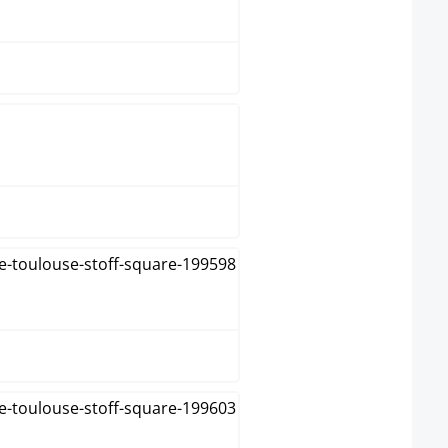
blauw
bruin
creme
donkergrijs