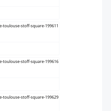
grijs
groen
taupe