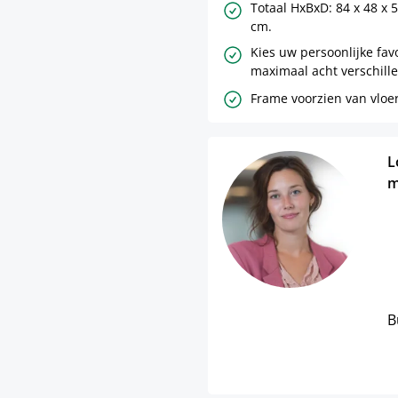
Totaal HxBxD: 84 x 48 x 
cm.
Kies uw persoonlijke favo
maximaal acht verschille
Frame voorzien van vlo
L
m
B