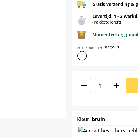
Gratis verzending & g
Levertijd: 1 - 3 werk
(Pakketdienst)
Momenteel erg populai
320913
Artikelnummer:
Toon meer productinformatie
Producthoeveelhei
select
Kleur:
bruin