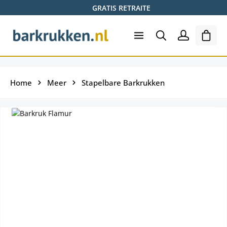
GRATIS RETRAITE
Ga naar de hoofdinhoud
Wink
Home
Meer
Stapelbare Barkrukken