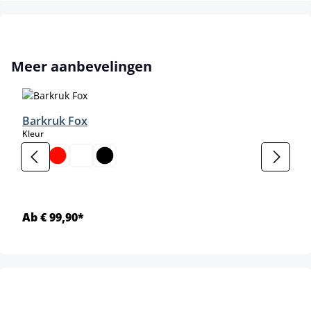
Productgalerij overslaan
Meer aanbevelingen
Barkruk Fox
select
Kleur
Ab € 99,90*