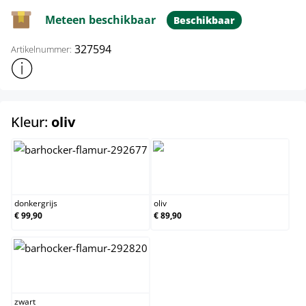
Meteen beschikbaar
Beschikbaar
327594
Artikelnummer:
Toon meer productinformatie
select
Kleur:
oliv
donkergrijs
oliv
donkergrijs
oliv
€ 99,90
€ 89,90
zwart
zwart