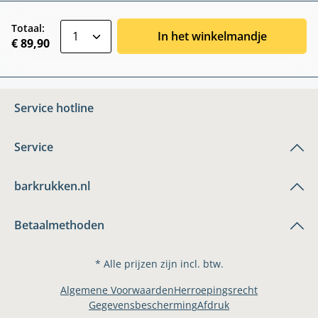
zentheme.component.product.quantitySele
Totaal:
In het winkelmandje
€ 89,90
Service hotline
Service
barkrukken.nl
Betaalmethoden
* Alle prijzen zijn incl. btw.
Algemene Voorwaarden
Herroepingsrecht
Gegevensbescherming
Afdruk