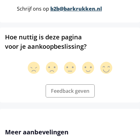
Schrijf ons op
b2b@barkrukken.nl
Hoe nuttig is deze pagina
voor je aankoopbeslissing?
Feedback geven
Productgalerij overslaan
Meer aanbevelingen