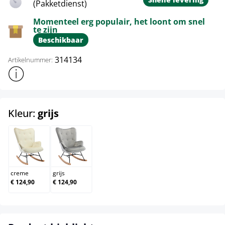
(Pakketdienst)
Momenteel erg populair, het loont om snel
te zijn
Beschikbaar
314134
Artikelnummer:
Toon meer productinformatie
select
Kleur:
grijs
creme
grijs
creme
grijs
€ 124,90
€ 124,90