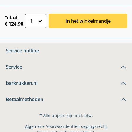
zentheme.component.product.quantitySele
Totaal:
In het winkelmandje
€ 124,90
Service hotline
Service
barkrukken.nl
Betaalmethoden
* Alle prijzen zijn incl. btw.
Algemene Voorwaarden
Herroepingsrecht