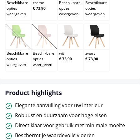
Beschikbare
creme
Beschikbare
Beschikbare
opties
€ 73,90
opties
opties
weergeven
weergeven
weergeven
groen
roze
wit
zwart
(Deze optie is momenteel niet beschikbaar.)
(Deze optie is momenteel niet beschikbaar.)
Beschikbare
Beschikbare
wit
zwart
opties
opties
€ 73,90
€ 73,90
weergeven
weergeven
Product highlights
Elegante aanvulling voor uw interieur
Robuust en duurzaam voor hoge eisen
Direct klaar voor gebruik met minimale moeite
Beschermt je waardevolle vloeren