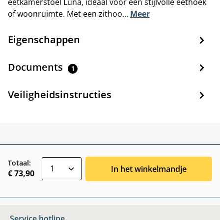
eetkamerstoel Luna, ideaal voor een stijlvolle eethoek
of woonruimte. Met een zithoo…
Meer
Eigenschappen
Documents
1
Veiligheidsinstructies
zentheme.component.product.quantitySele
Totaal:
In het winkelmandje
€ 73,90
Service hotline