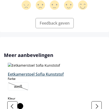
Feedback geven
Productgalerij overslaan
Meer aanbevelingen
Eetkamerstoel Sofia Kunststof
select
Farbe
weiß
(Deze optie is momenteel niet beschikbaar.)
select
Kleur