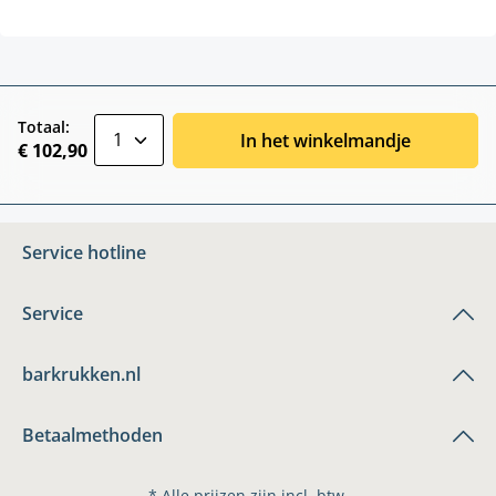
zentheme.component.product.quantitySele
Totaal:
In het winkelmandje
€ 102,90
Service hotline
Service
barkrukken.nl
Betaalmethoden
* Alle prijzen zijn incl. btw.