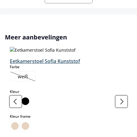
Productgalerij overslaan
Meer aanbevelingen
Eetkamerstoel Sofia Kunststof
select
Farbe
weiß
(Deze optie is momenteel niet beschikbaar.)
select
Kleur
select
Kleur frame