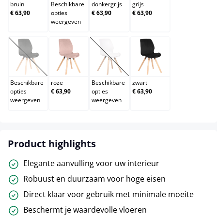
bruin
Beschikbare
donkergrijs
grijs
€ 63,90
opties
€ 63,90
€ 63,90
weergeven
groen
roze
wit
zwart
(Deze optie is momenteel niet beschikbaar.)
(Deze optie is momenteel niet beschik
Beschikbare
roze
Beschikbare
zwart
opties
€ 63,90
opties
€ 63,90
weergeven
weergeven
Product highlights
Elegante aanvulling voor uw interieur
Robuust en duurzaam voor hoge eisen
Direct klaar voor gebruik met minimale moeite
Beschermt je waardevolle vloeren