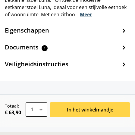
eetkamerstoel Luna, ideaal voor een stijlvolle eethoek
of woonruimte. Met een zithoo…
Meer
Eigenschappen
Documents
1
Veiligheidsinstructies
zentheme.component.product.quantitySele
Totaal:
In het winkelmandje
€ 63,90