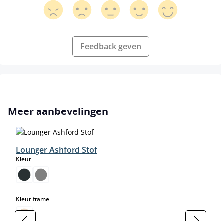
Feedback geven
Productgalerij overslaan
Meer aanbevelingen
Lounger Ashford Stof
select
Kleur
select
Kleur frame