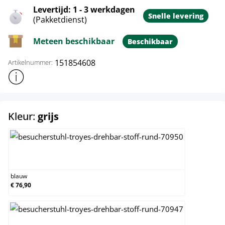
Levertijd: 1 - 3 werkdagen
Snelle levering
(Pakketdienst)
Meteen beschikbaar
Beschikbaar
151854608
Artikelnummer:
Toon meer productinformatie
select
Kleur:
grijs
blauw
blauw
€ 76,90