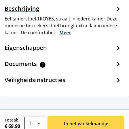
Beschrijving
Eetkamerstoel TROYES, straalt in iedere kamer.Deze
moderne bezoekersstoel brengt extra flair in iedere
kamer. De comfortabel…
Meer
Eigenschappen
Documents
1
Veiligheidsinstructies
zentheme.component.product.quantitySele
Totaal:
In het winkelmandje
€ 69,90