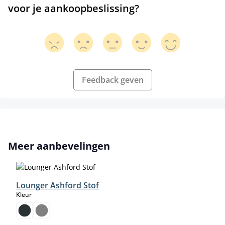
voor je aankoopbeslissing?
Feedback geven
Productgalerij overslaan
Meer aanbevelingen
Lounger Ashford Stof
select
Kleur