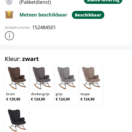
(Pakketdienst)
Meteen beschikbaar
Beschikbaar
152484501
Artikelnummer:
Toon meer productinformatie
select
Kleur:
zwart
bruin
donkergrijs
grijs
taupe
bruin
donkergrijs
grijs
taupe
€ 129,90
€ 124,90
€ 124,90
€ 124,90
zwart