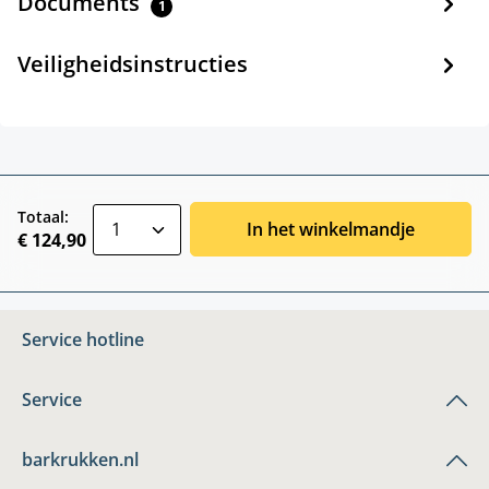
Documents
1
Veiligheidsinstructies
zentheme.component.product.quantitySele
Totaal:
In het winkelmandje
€ 124,90
Service hotline
Service
barkrukken.nl