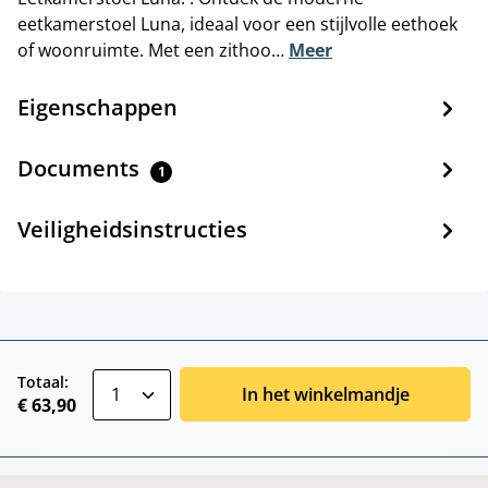
eetkamerstoel Luna, ideaal voor een stijlvolle eethoek
of woonruimte. Met een zithoo…
Meer
Eigenschappen
Documents
1
Veiligheidsinstructies
zentheme.component.product.quantitySele
Totaal:
In het winkelmandje
€ 63,90