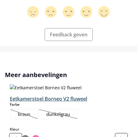
Feedback geven
Productgalerij overslaan
Meer aanbevelingen
Eetkamerstoel Borneo V2 fluweel
select
Farbe
braun
dunkelgrau
(Deze optie is momenteel niet beschikbaar.)
(Deze optie is momenteel niet beschikbaar.)
select
Kleur