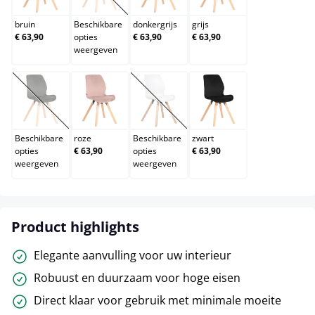
bruin
Beschikbare
donkergrijs
grijs
€ 63,90
opties
€ 63,90
€ 63,90
weergeven
groen
roze
wit
zwart
(Deze optie is momenteel niet beschikbaar.)
(Deze optie is momenteel niet beschik
Beschikbare
roze
Beschikbare
zwart
opties
€ 63,90
opties
€ 63,90
weergeven
weergeven
Product highlights
Elegante aanvulling voor uw interieur
Robuust en duurzaam voor hoge eisen
Direct klaar voor gebruik met minimale moeite