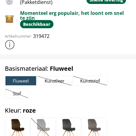
(Pakketdienst)
Momenteel erg populair, het loont om snel
te zijn
Beschikbaar
319472
Artikelnummer:
Toon meer productinformatie
select
Basismateriaal:
Fluweel
Fluweel
Kunstleer
Kunststof
(Deze optie is momenteel niet beschikbaar.)
(Deze optie is momenteel 
Stof
(Deze optie is momenteel niet beschikbaar.)
select
Kleur:
roze
bruin
creme
donkergrijs
grijs
(Deze optie is momenteel niet beschikbaar.)