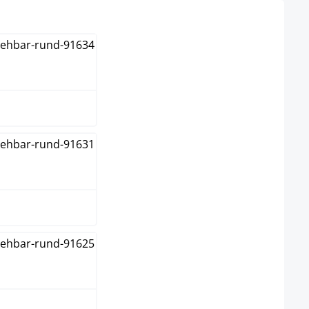
in
me
s