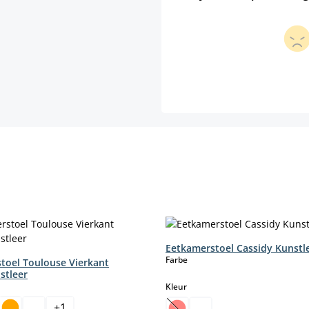
Eetkamerstoel Cassidy Kunstl
select
Farbe
toel Toulouse Vierkant
stleer
select
Kleur
+
1