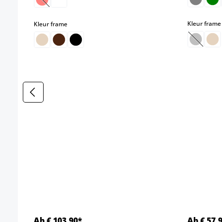
(Deze optie is momenteel niet beschikbaar.)
select
Kleur frame
Kleur frame
(Deze o
Ab € 103,90*
Ab € 57,