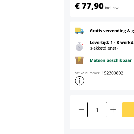
€ 77,90
incl. btw
Gratis verzending & g
Levertijd: 1 - 3 werk
(Pakketdienst)
Meteen beschikbaar
152300802
Artikelnummer:
Toon meer productinformatie
Producthoeveelhei