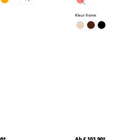
(Deze optie is momenteel nie
select
select
Kleur frame
ptie is momenteel niet beschikbaar.)
90*
Ab € 103,90*