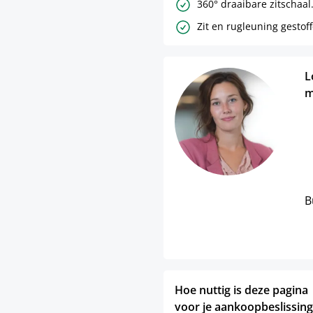
360° draaibare zitschaal
Zit en rugleuning gestof
L
m
B
Hoe nuttig is deze pagina
voor je aankoopbeslissing