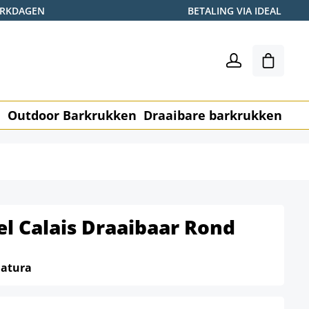
WERKDAGEN
BETALING VIA IDEAL
Winkel
n
Outdoor Barkrukken
Draaibare barkrukken
Me
l Calais Draaibaar Rond
atura