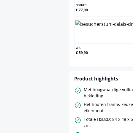
natura
€ 77,90
wit
wit
€ 59,90
Product highlights
Met hoogwaardige vullin
bekleding.
Het houten frame, keuze
eikenhout.
Totale HxBxD: 84 x 48 x 
cm.