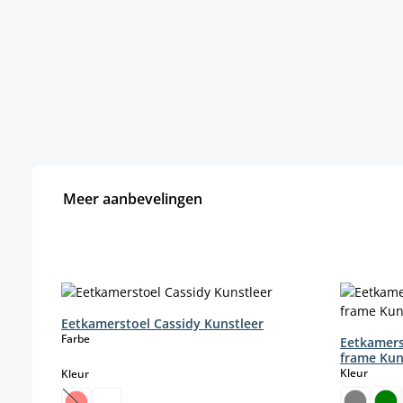
Meer aanbevelingen
Productgalerij overslaan
Eetkamerstoel Cassidy Kunstleer
select
Farbe
Eetkamers
frame Kun
select
select
Kleur
Kleur