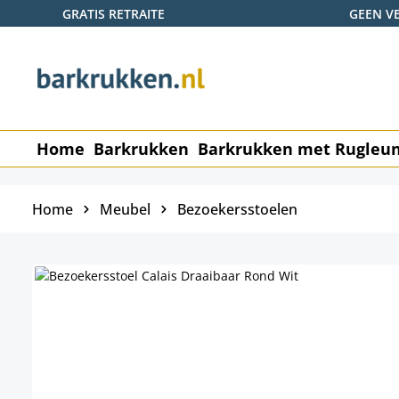
GRATIS RETRAITE
GEEN V
naar de hoofdinhoud
Ga naar de zoekopdracht
Ga naar de hoofdnavigatie
Home
Barkrukken
Barkrukken met Rugleu
Home
Meubel
Bezoekersstoelen