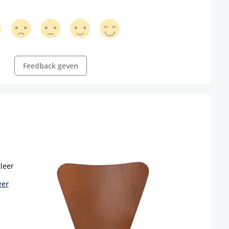
Feedback geven
eer
Eetk
Kleur