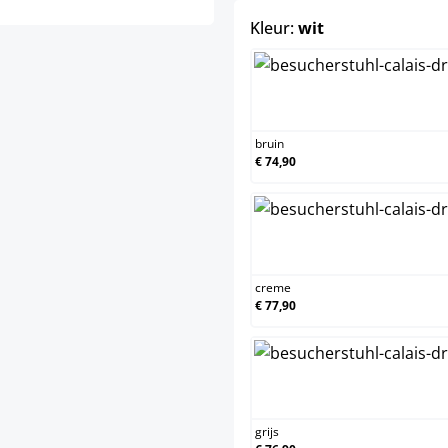
select
Kleur:
wit
bru
bruin
€ 74,90
cre
creme
€ 77,90
grij
grijs