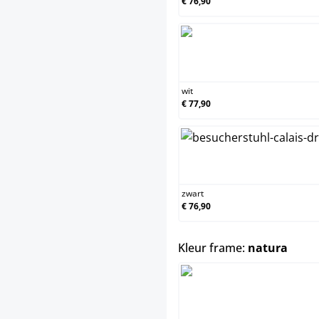
€ 76,90
wit
wit
€ 77,90
zwa
zwart
€ 76,90
selec
Kleur frame:
natura
nat