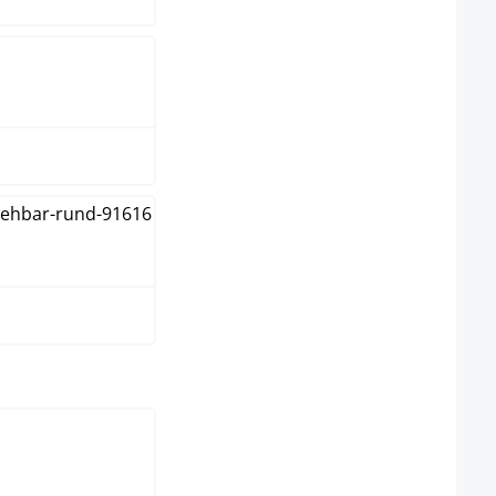
rt
t
ura