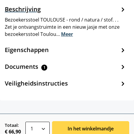
Beschrijving
Bezoekersstoel TOULOUSE - rond / natura / stof. . .
Zet je ontvangstruimte in een nieuw jasje met onze
bezoekersstoel Toulou…
Meer
Eigenschappen
Documents
1
Veiligheidsinstructies
zentheme.component.product.quantitySele
Totaal:
In het winkelmandje
€ 66,90