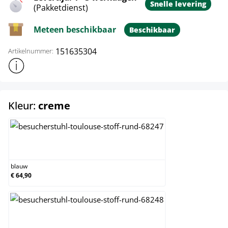
Snelle levering
(Pakketdienst)
Meteen beschikbaar
Beschikbaar
151635304
Artikelnummer:
Toon meer productinformatie
select
Kleur:
creme
blauw
blauw
€ 64,90
bruin