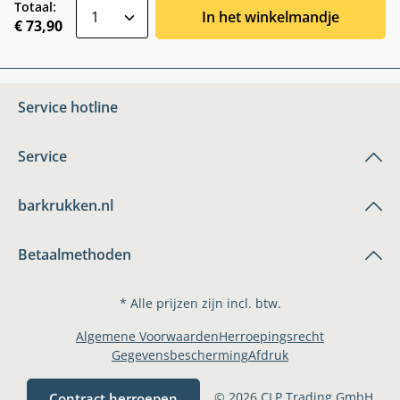
zentheme.component.product.quantitySele
Totaal:
In het winkelmandje
€ 73,90
Service hotline
Service
barkrukken.nl
Betaalmethoden
* Alle prijzen zijn incl. btw.
Algemene Voorwaarden
Herroepingsrecht
Gegevensbescherming
Afdruk
© 2026 CLP Trading GmbH
Contract herroepen