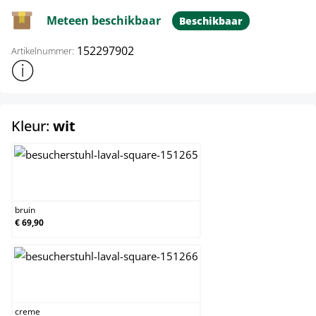
Meteen beschikbaar
Beschikbaar
152297902
Artikelnummer:
Toon meer productinformatie
select
Kleur:
wit
bruin
bruin
€ 69,90
creme
creme