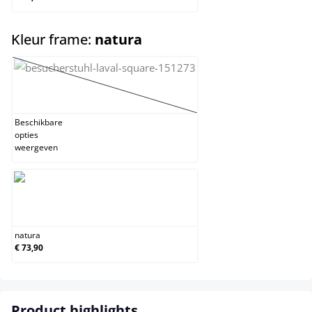
select
Kleur frame:
natura
grijs
(Deze optie is momenteel niet beschikbaar.)
Beschikbare
opties
weergeven
natura
natura
€ 73,90
Product highlights