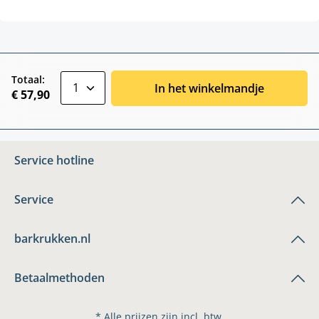
zentheme.component.product.quantitySele
Totaal:
In het winkelmandje
€ 57,90
Service hotline
Service
barkrukken.nl
Betaalmethoden
* Alle prijzen zijn incl. btw.