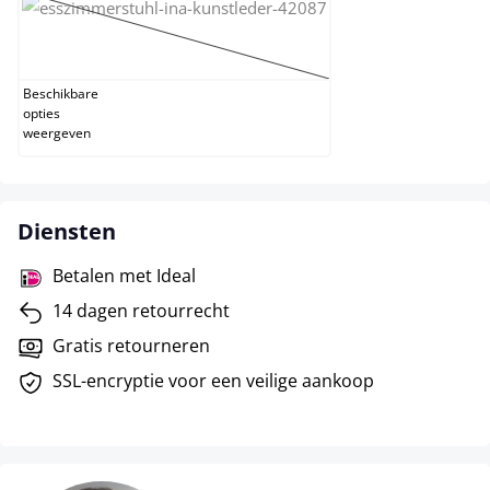
zwart
(Deze optie is momenteel niet beschikbaar.)
Beschikbare
opties
weergeven
Diensten
Betalen met Ideal
14 dagen retourrecht
Gratis retourneren
SSL-encryptie voor een veilige aankoop