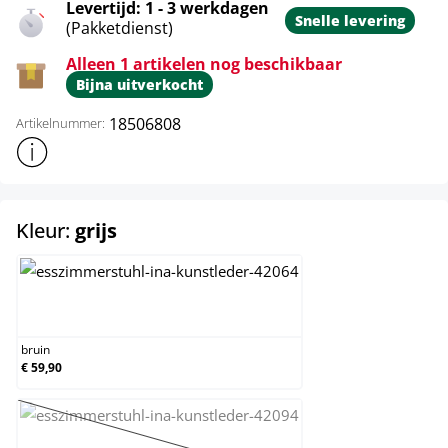
Levertijd: 1 - 3 werkdagen
Snelle levering
(Pakketdienst)
Alleen 1 artikelen nog beschikbaar
Bijna uitverkocht
18506808
Artikelnummer:
Toon meer productinformatie
select
Kleur:
grijs
bruin
bruin
€ 59,90