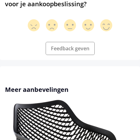
voor je aankoopbeslissing?
Feedback geven
Productgalerij overslaan
Meer aanbevelingen