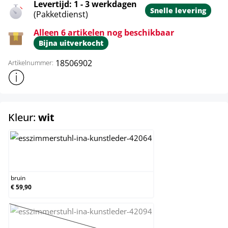
Levertijd: 1 - 3 werkdagen
Snelle levering
(Pakketdienst)
Alleen 6 artikelen nog beschikbaar
Bijna uitverkocht
18506902
Artikelnummer:
Toon meer productinformatie
select
Kleur:
wit
bruin
bruin
€ 59,90