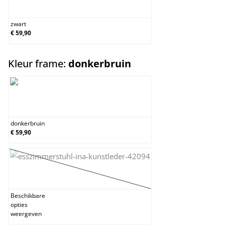
zwart
zwart
€ 59,90
select
Kleur frame:
donkerbruin
donkerbruin
donkerbruin
€ 59,90
natura
(Deze optie is momenteel niet beschikbaar.)
Beschikbare
opties
weergeven