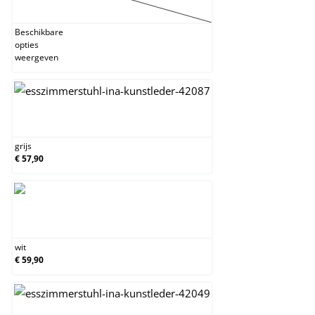
creme
(Deze optie is momenteel niet beschikbaar.)
Beschikbare
opties
weergeven
grijs
grijs
€ 57,90
wit
wit
€ 59,90