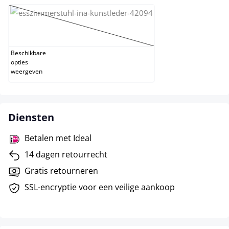
zwart
(Deze optie is momenteel niet beschikbaar.)
Beschikbare
opties
weergeven
Diensten
Betalen met Ideal
14 dagen retourrecht
Gratis retourneren
SSL-encryptie voor een veilige aankoop