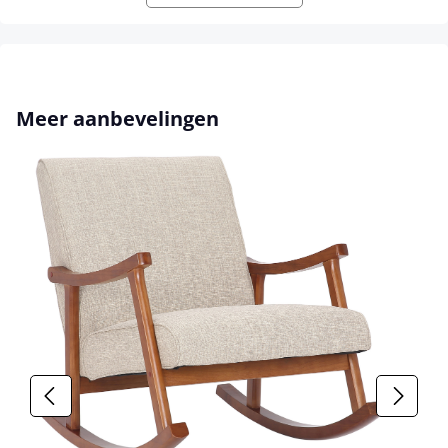
Productgalerij overslaan
Meer aanbevelingen