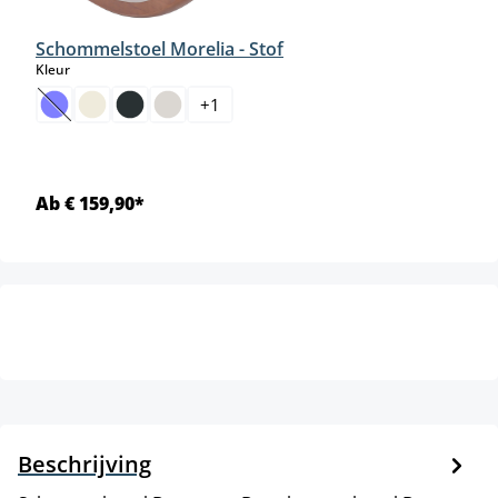
Schommelstoel Morelia - Stof
select
Kleur
+
1
(Deze optie is momenteel niet beschikbaar.)
Ab € 159,90*
Beschrijving