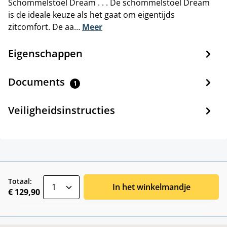
Schommelstoel Dream . . . De schommelstoel Dream
is de ideale keuze als het gaat om eigentijds
zitcomfort. De aa…
Meer
Eigenschappen
Documents
1
Veiligheidsinstructies
zentheme.component.product.quantitySele
Totaal:
In het winkelmandje
€ 129,90