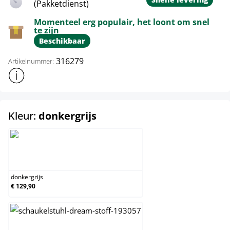
(Pakketdienst)
Momenteel erg populair, het loont om snel
te zijn
Beschikbaar
316279
Artikelnummer:
Toon meer productinformatie
select
Kleur:
donkergrijs
donkergrijs
donkergrijs
€ 129,90
zwart