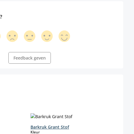
?
Feedback geven
Barkruk Grant Stof
Bark
select
Kleur
Kleur