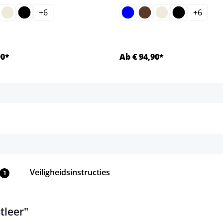
+
6
+
6
90*
Ab € 94,90*
Details
Details
Veiligheidsinstructies
1
tleer"