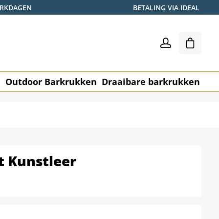
WERKDAGEN
BETALING VIA IDEAL
Winkel
n
Outdoor Barkrukken
Draaibare barkrukken
Me
t Kunstleer