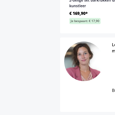
2-delige set barkrukken G
kunstleer
€ 169,90*
Je bespaart: € 17,90
L
m
B