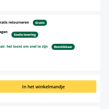
ratis retourneren
Gratis
dagen
Snelle levering
r, het loont om snel te zijn
Beschikbaar
d: Voer de gewenste hoeveelheid in of 
In het winkelmandje