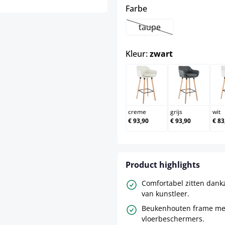
select
Farbe
taupe
(Deze optie is momente
select
Kleur:
zwart
creme
grijs
creme
grijs
wit
€ 93,90
€ 93,90
€ 83
Product highlights
Comfortabel zitten dankz
van kunstleer.
Beukenhouten frame me
vloerbeschermers.