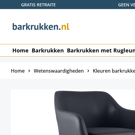
GRATIS RETRAITE
GEEN V
naar de hoofdinhoud
Ga naar de zoekopdracht
Ga naar de hoofdnavigatie
Home
Barkrukken
Barkrukken met Rugleu
Home
Wetenswaardigheden
Kleuren barkrukk