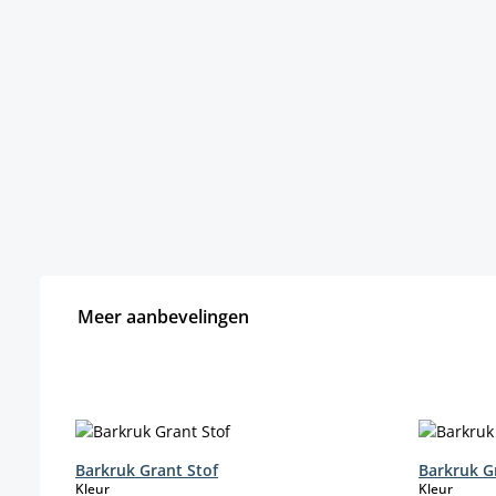
Meer aanbevelingen
Productgalerij overslaan
Barkruk Grant Stof
Barkruk G
select
select
Kleur
Kleur