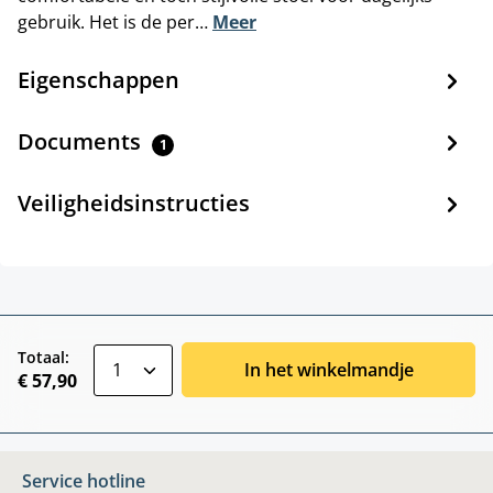
gebruik. Het is de per…
Meer
Eigenschappen
Documents
1
Veiligheidsinstructies
zentheme.component.product.quantitySele
Totaal:
In het winkelmandje
€ 57,90
Service hotline