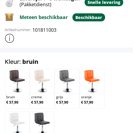
Snelle levering
(Pakketdienst)
Meteen beschikbaar
Beschikbaar
101811003
Artikelnummer:
Toon meer productinformatie
select
Kleur:
bruin
bruin
creme
grijs
oranje
bruin
creme
grijs
oranje
€ 57,90
€ 57,90
€ 57,90
€ 57,90
wit
zwart