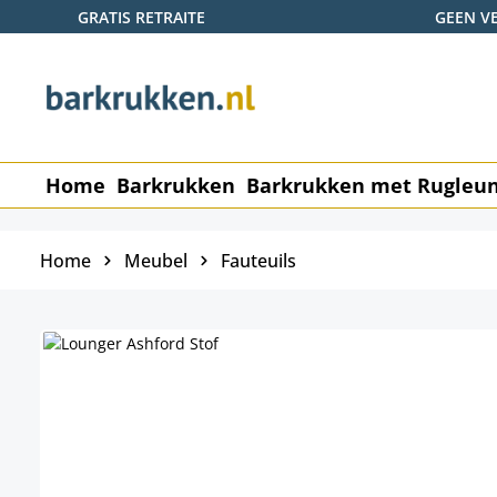
GRATIS RETRAITE
GEEN V
naar de hoofdinhoud
Ga naar de zoekopdracht
Ga naar de hoofdnavigatie
Home
Barkrukken
Barkrukken met Rugleu
Home
Meubel
Fauteuils