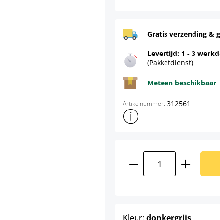
Gratis verzending & g
Levertijd: 1 - 3 werk
(Pakketdienst)
Meteen beschikbaar
312561
Artikelnummer:
Toon meer productinformatie
Producthoeveelhei
select
Kleur:
donkergrijs