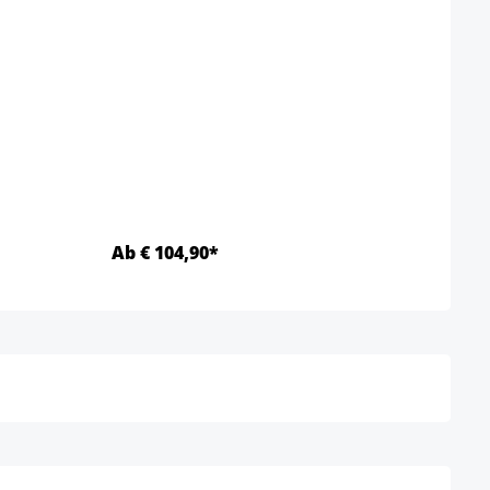
F
S
Kleur
Ab € 104,90*
Ab €
Details