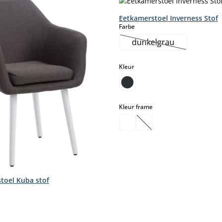
Eetkamerstoel Inverness Stof
select
Farbe
dunkelgrau
(Deze optie is momen
select
Kleur
select
Kleur frame
(Deze optie is momentee
toel Kuba stof