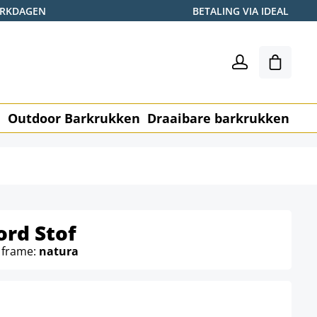
WERKDAGEN
BETALING VIA IDEAL
Winkel
n
Outdoor Barkrukken
Draaibare barkrukken
Me
ord Stof
 frame:
natura