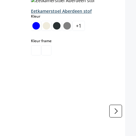
Eetkamerstoel Aberdeen stof
select
Kleur
+
1
teel niet beschikbaar.)
select
Kleur frame
l niet beschikbaar.)
Eetka
Basis