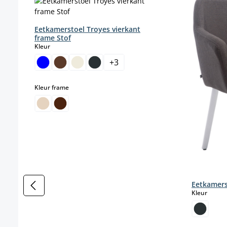
Eetkamerstoel Troyes vierkant
frame Stof
select
Kleur
+
3
select
Kleur frame
Eetkamers
select
Kleur