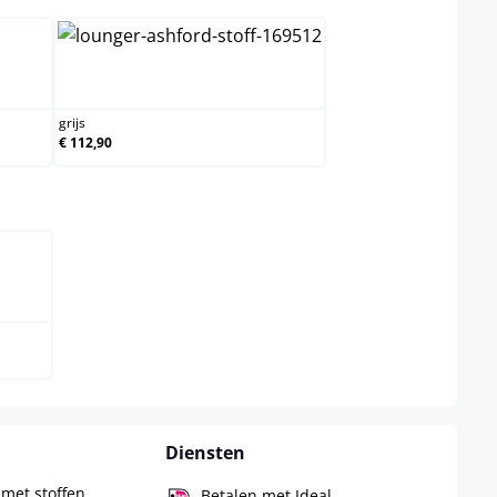
js
grijs
grijs
€ 112,90
t
Diensten
g met stoffen
Betalen met Ideal