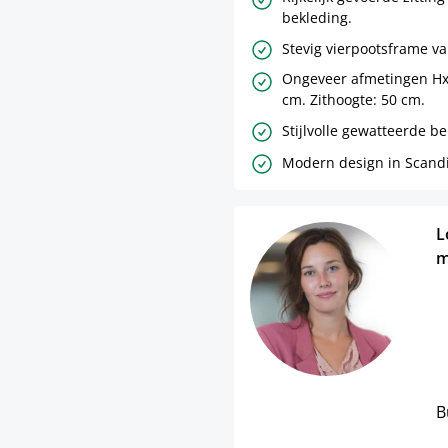
bekleding.
Stevig vierpootsframe va
Ongeveer afmetingen HxB
cm. Zithoogte: 50 cm.
Stijlvolle gewatteerde be
Modern design in Scandin
L
m
B