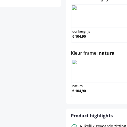
donkergri
donkergrijs
€ 104,90
selec
Kleur frame:
natura
natura
natura
€ 104,90
Product highlights
Rijkelijk gevoerde zittin