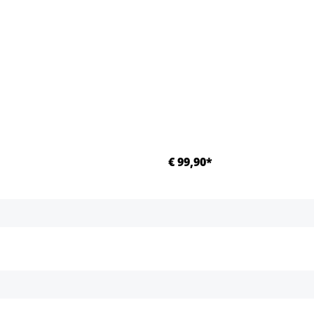
€ 99,90*
Details
Details