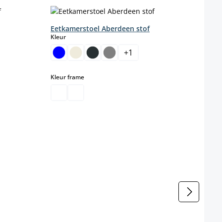
Eetkamerstoel Aberdeen stof
select
Kleur
+
1
teel niet beschikbaar.)
select
Kleur frame
l niet beschikbaar.)
Eetka