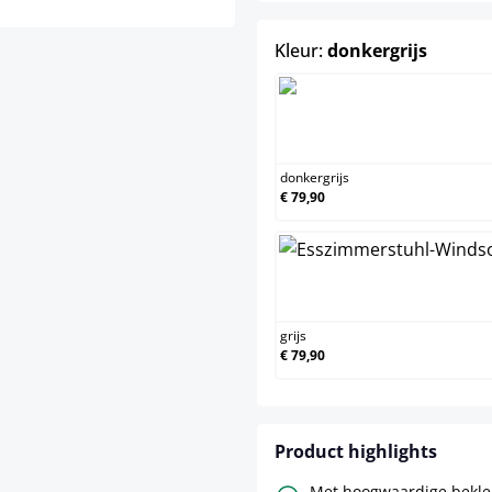
select
Kleur:
donkergrijs
donke
donkergrijs
€ 79,90
grijs
grijs
€ 79,90
Product highlights
Met hoogwaardige bekled