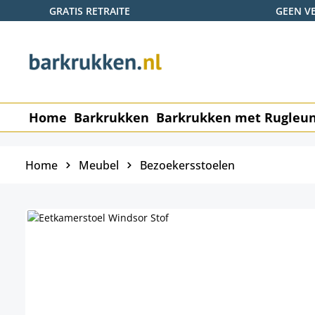
GRATIS RETRAITE
GEEN V
naar de hoofdinhoud
Ga naar de zoekopdracht
Ga naar de hoofdnavigatie
Home
Barkrukken
Barkrukken met Rugleu
Home
Meubel
Bezoekersstoelen