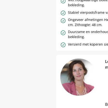
bekleding.
Stabiel vierpootsframe 
Ongeveer afmetingen HxB
cm. Zithoogte: 48 cm.
Duurzame en onderhouds
bekleding.
Versierd met koperen si
L
m
B