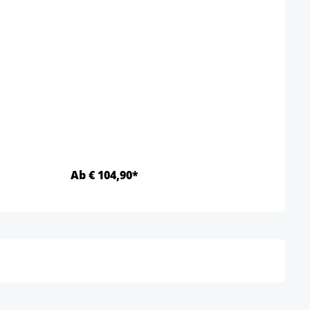
Basis
F
S
Kleur
Ab € 104,90*
Ab €
Details