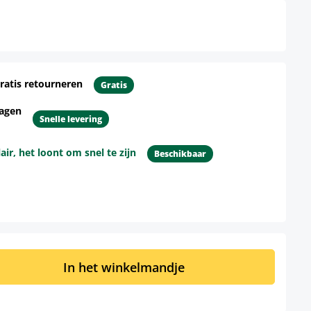
ratis retourneren
Gratis
dagen
Snelle levering
r, het loont om snel te zijn
Beschikbaar
d: Voer de gewenste hoeveelheid in of 
In het winkelmandje