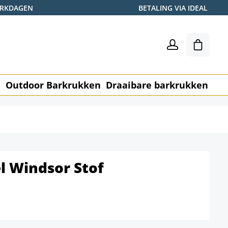
WERKDAGEN
BETALING VIA IDEAL
Winkel
n
Outdoor Barkrukken
Draaibare barkrukken
Me
l Windsor Stof