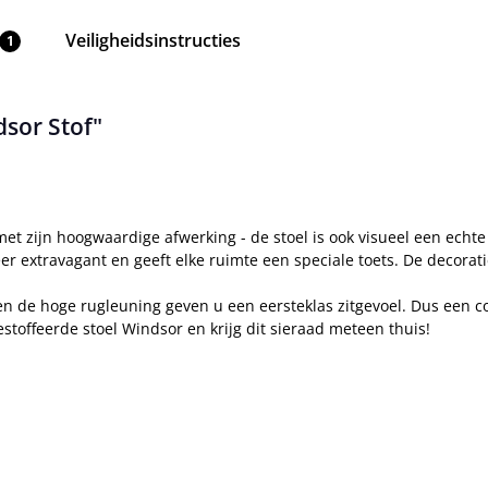
Veiligheidsinstructies
1
sor Stof"
et zijn hoogwaardige afwerking - de stoel is ook visueel een echt
eer extravagant en geeft elke ruimte een speciale toets. De decorat
en de hoge rugleuning geven u een eersteklas zitgevoel. Dus een co
stoffeerde stoel Windsor en krijg dit sieraad meteen thuis!