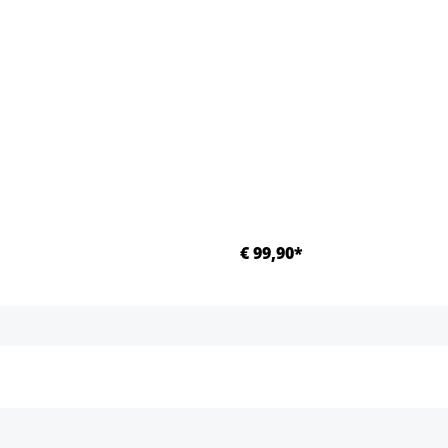
€ 99,90*
Details
Details