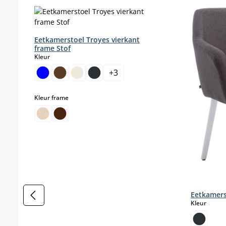
Productgalerij overslaan
Eetkamerstoel Troyes vierkant
frame Stof
select
Kleur
+
3
select
Kleur frame
Eetkamers
select
Kleur