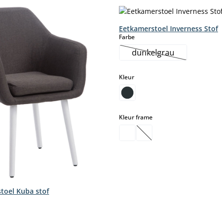
Eetkamerstoel Inverness Stof
select
Farbe
dunkelgrau
(Deze optie is momen
select
Kleur
select
Kleur frame
(Deze optie is momentee
toel Kuba stof