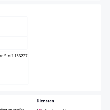
rgrijs
Diensten
ing en stoffen