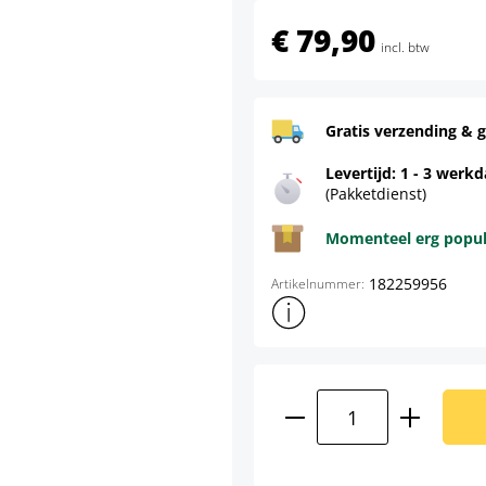
€ 79,90
incl. btw
Gratis verzending & g
Levertijd: 1 - 3 werk
(Pakketdienst)
Momenteel erg populai
182259956
Artikelnummer:
Toon meer productinformatie
Producthoeveelhei