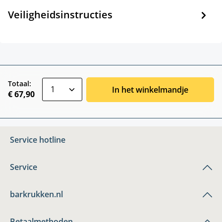
Veiligheidsinstructies
zentheme.component.product.quantitySele
Totaal:
In het winkelmandje
€ 67,90
Service hotline
Service
barkrukken.nl
Betaalmethoden