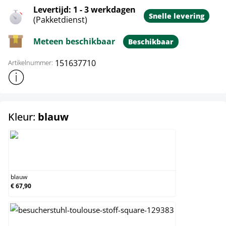
Levertijd: 1 - 3 werkdagen
Snelle levering
(Pakketdienst)
Meteen beschikbaar
Beschikbaar
151637710
Artikelnummer:
Toon meer productinformatie
select
Kleur:
blauw
blauw
blauw
€ 67,90