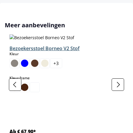
Productgalerij overslaan
Meer aanbevelingen
Bezoekersstoel Borneo V2 Stof
select
Kleur
+
3
select
Kleur frame
Ab € 67,90*