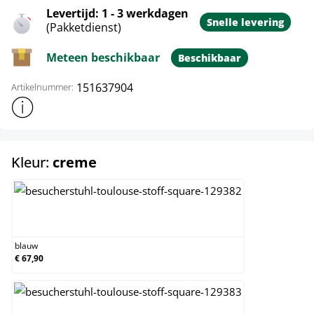
Levertijd: 1 - 3 werkdagen
Snelle levering
(Pakketdienst)
Meteen beschikbaar
Beschikbaar
151637904
Artikelnummer:
Toon meer productinformatie
select
Kleur:
creme
blauw
blauw
€ 67,90