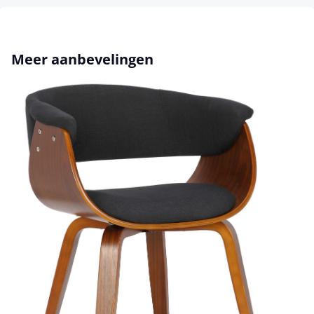
Productgalerij overslaan
Meer aanbevelingen