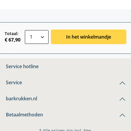
zentheme.component.product.quantitySele
Totaal:
In het winkelmandje
€ 67,90
Service hotline
Service
barkrukken.nl
Betaalmethoden
* Alle prijzen zijn incl. btw.