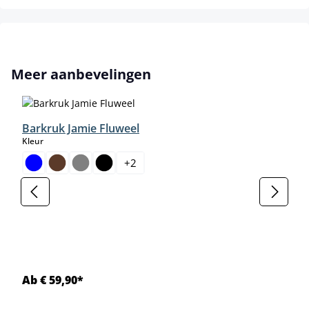
Productgalerij overslaan
Meer aanbevelingen
Barkruk Jamie Fluweel
select
Kleur
+
2
Ab € 59,90*