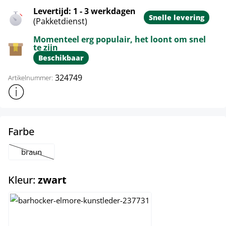
Levertijd: 1 - 3 werkdagen
Snelle levering
(Pakketdienst)
Momenteel erg populair, het loont om snel
te zijn
Beschikbaar
324749
Artikelnummer:
Toon meer productinformatie
select
Farbe
braun
(Deze optie is momenteel niet beschikbaar.)
select
Kleur:
zwart
grijs