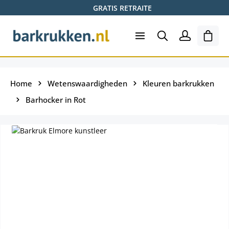
GRATIS RETRAITE
Ga naar de hoofdinhoud
Wink
Home
Wetenswaardigheden
Kleuren barkrukken
Barhocker in Rot