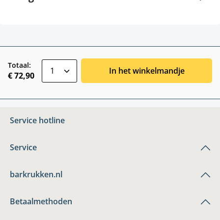
zentheme.component.product.quantitySele
Totaal:
In het winkelmandje
€ 72,90
Service hotline
Service
barkrukken.nl
Betaalmethoden