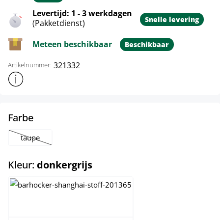
Levertijd: 1 - 3 werkdagen
Snelle levering
(Pakketdienst)
Meteen beschikbaar
Beschikbaar
321332
Artikelnummer:
Toon meer productinformatie
select
Farbe
taupe
(Deze optie is momenteel niet beschikbaar.)
select
Kleur:
donkergrijs
bruin