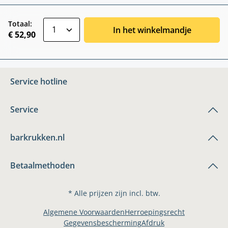
zentheme.component.product.quantitySele
Totaal:
In het winkelmandje
€ 52,90
Service hotline
Service
barkrukken.nl
Betaalmethoden
* Alle prijzen zijn incl. btw.
Algemene Voorwaarden
Herroepingsrecht
Gegevensbescherming
Afdruk