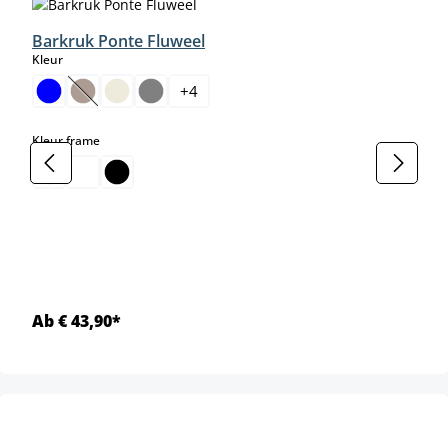
Barkruk Ponte Fluweel
select
Kleur
+
4
(Deze optie is momenteel niet beschikbaar.)
select
Kleur frame
Ab € 43,90*