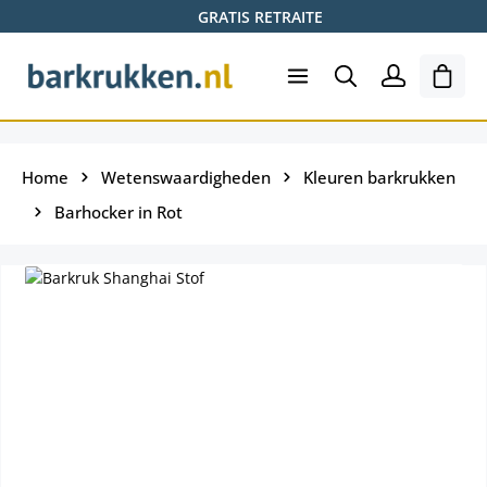
GRATIS RETRAITE
Ga naar de hoofdinhoud
Wink
Home
Wetenswaardigheden
Kleuren barkrukken
Barhocker in Rot