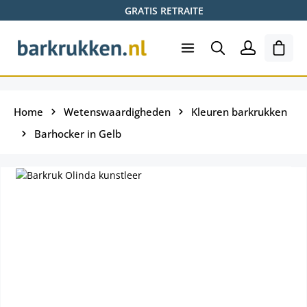
GRATIS RETRAITE
Ga naar de hoofdinhoud
Wink
Home
Wetenswaardigheden
Kleuren barkrukken
Barhocker in Gelb