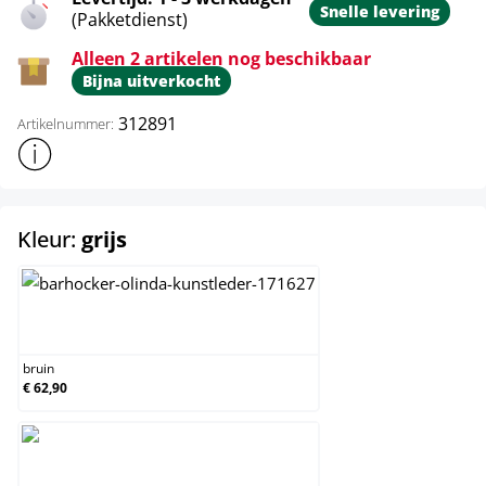
Snelle levering
(Pakketdienst)
Alleen 2 artikelen nog beschikbaar
Bijna uitverkocht
312891
Artikelnummer:
Toon meer productinformatie
select
Kleur:
grijs
bruin
bruin
€ 62,90
grijs