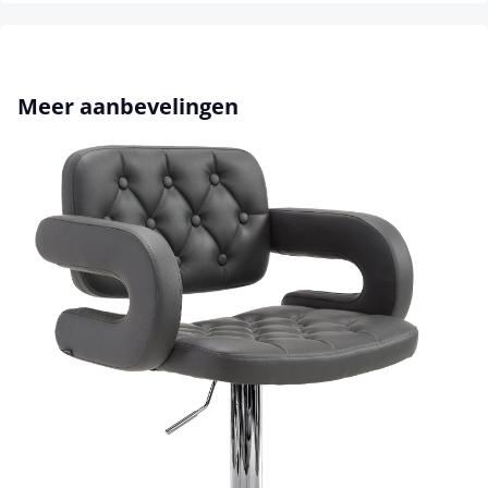
Productgalerij overslaan
Meer aanbevelingen