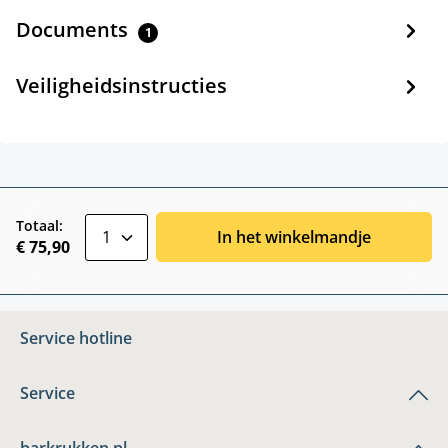
Documents
1
Veiligheidsinstructies
zentheme.component.product.quantitySele
Totaal:
In het winkelmandje
€ 75,90
Service hotline
Service