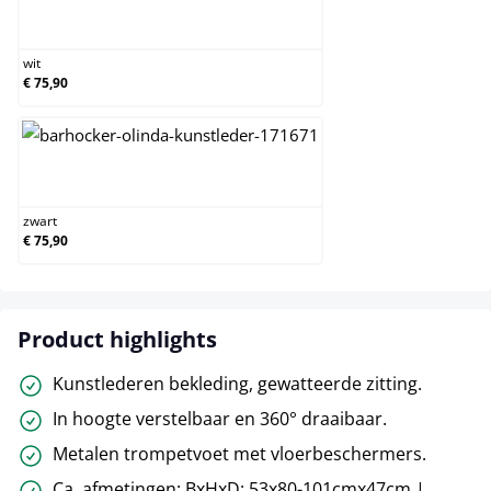
wit
wit
€ 75,90
zwart
zwart
€ 75,90
Product highlights
Kunstlederen bekleding, gewatteerde zitting.
In hoogte verstelbaar en 360° draaibaar.
Metalen trompetvoet met vloerbeschermers.
Ca. afmetingen: BxHxD: 53x80-101cmx47cm |