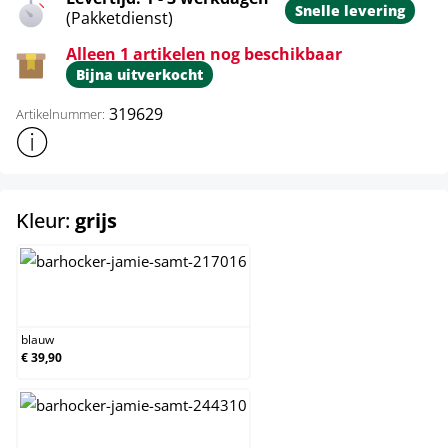
Snelle levering
(Pakketdienst)
Alleen 1 artikelen nog beschikbaar
Bijna uitverkocht
319629
Artikelnummer:
Toon meer productinformatie
select
Kleur:
grijs
blauw
blauw
€ 39,90
bruin