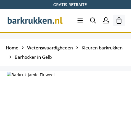
GRATIS RETRAITE
Ga naar de hoofdinhoud
Wink
Home
Wetenswaardigheden
Kleuren barkrukken
Barhocker in Gelb