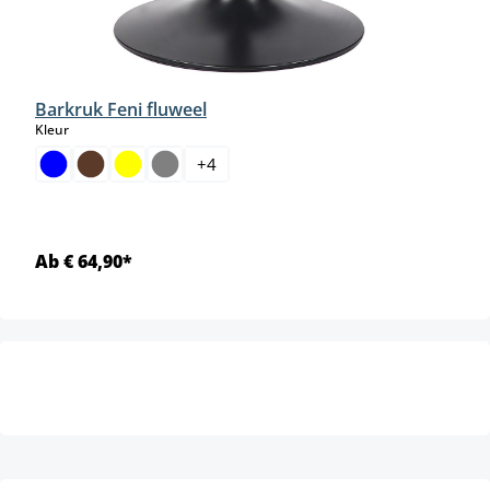
Barkruk Feni fluweel
select
Kleur
+
4
Ab € 64,90*