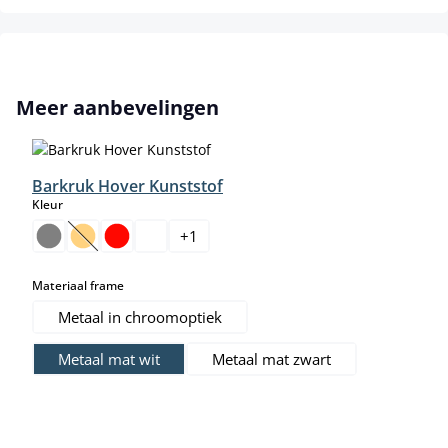
Productgalerij overslaan
Meer aanbevelingen
Barkruk Hover Kunststof
select
Kleur
+
1
(Deze optie is momenteel niet beschikbaar.)
select
Materiaal frame
Metaal in chroomoptiek
Metaal mat wit
Metaal mat zwart