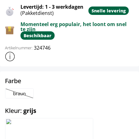
Levertijd: 1 - 3 werkdagen
Snelle levering
(Pakketdienst)
Momenteel erg populair, het loont om snel
te zijn
Beschikbaar
324746
Artikelnummer:
Toon meer productinformatie
select
Farbe
braun
(Deze optie is momenteel niet beschikbaar.)
select
Kleur:
grijs
grijs