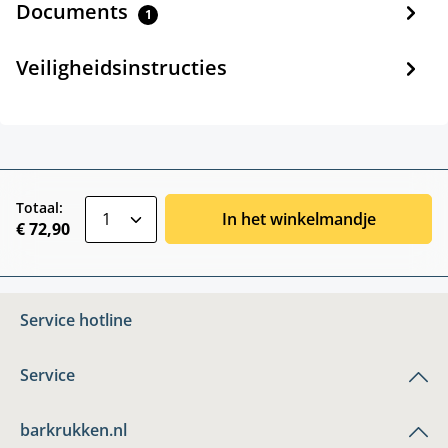
Documents
1
Veiligheidsinstructies
zentheme.component.product.quantitySele
Totaal:
In het winkelmandje
€ 72,90
Service hotline
Service
barkrukken.nl