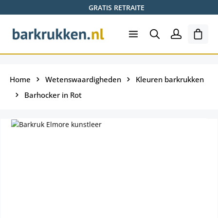
GRATIS RETRAITE
Ga naar de hoofdinhoud
Wink
Home
Wetenswaardigheden
Kleuren barkrukken
Barhocker in Rot