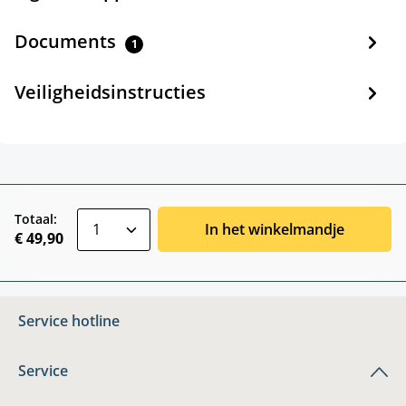
Documents
1
Veiligheidsinstructies
zentheme.component.product.quantitySele
Totaal:
In het winkelmandje
€ 49,90
Service hotline
Service