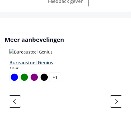
Feedback geven
Productgalerij overslaan
Meer aanbevelingen
Bureaustoel Genius
select
Kleur
+
1