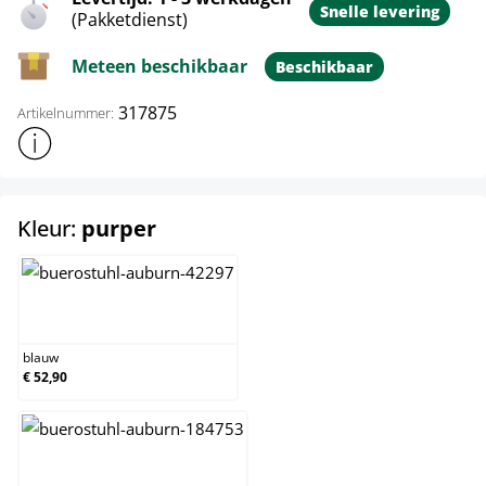
Snelle levering
(Pakketdienst)
Meteen beschikbaar
Beschikbaar
317875
Artikelnummer:
Toon meer productinformatie
select
Kleur:
purper
blauw
blauw
€ 52,90
grijs