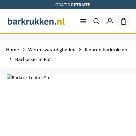
GRATIS RETRAITE
Ga naar de hoofdinhoud
Wink
Home
Wetenswaardigheden
Kleuren barkrukken
Barhocker in Rot