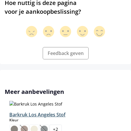
Hoe nuttig is deze pagina
voor je aankoopbeslissing?
Feedback geven
Productgalerij overslaan
Meer aanbevelingen
Barkruk Los Angeles Stof
select
Kleur
+
2