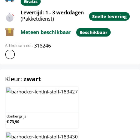
Gratis
Levertijd: 1 - 3 werkdagen
Snelle levering
(Pakketdienst)
Meteen beschikbaar
Beschikbaar
318246
Artikelnummer:
Toon meer productinformatie
select
Kleur:
zwart
donkergrijs
donkergrijs
€ 73,90