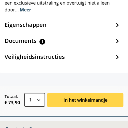
een exclusieve uitstraling en overtuigt niet alleen
door…
Meer
Eigenschappen
Documents
1
Veiligheidsinstructies
zentheme.component.product.quantitySele
Totaal:
In het winkelmandje
€ 73,90