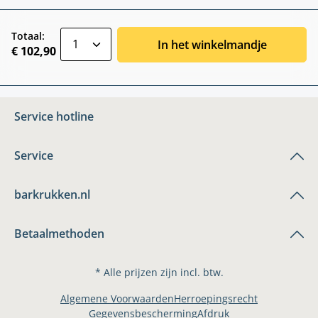
zentheme.component.product.quantitySele
Totaal:
In het winkelmandje
€ 102,90
Service hotline
Service
barkrukken.nl
Betaalmethoden
* Alle prijzen zijn incl. btw.
Algemene Voorwaarden
Herroepingsrecht
Gegevensbescherming
Afdruk