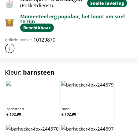
Snelle levering
(Pakketdienst)
Momenteel erg populair, het loont om snel
te zijn
Beschikbaar
10129870
Artikelnummer:
Toon meer productinformatie
select
Kleur:
barnsteen
barnsteen
rood
barnsteen
rood
€ 102,90
€ 102,90