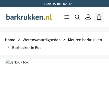
GRATIS RETRAITE
Ga naar de hoofdinhoud
Wink
Home
Wetenswaardigheden
Kleuren barkrukken
Barhocker in Rot