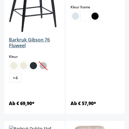
select
Kleur frame
Barkruk Gibson 76
Fluweel
select
Kleur
(Deze optie is momenteel niet beschikbaar.)
+
4
Ab € 69,90*
Ab € 57,90*