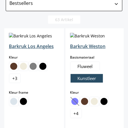
63 Artikel
Barkruk Los Angeles
Barkruk Weston
select
select
Kleur
Basismateriaal
Fluweel
+
3
Kunstleer
select
select
Kleur frame
Kleur
(Deze optie is momenteel niet b
+
4