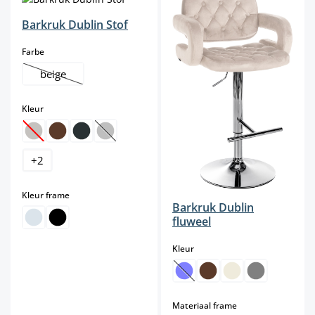
Barkruk Dublin Stof
select
Farbe
beige
(Deze optie is momenteel niet beschikbaar.)
select
Kleur
(Deze optie is momenteel niet beschikbaar.)
(Deze optie is momenteel niet beschikbaar.)
+
2
select
Kleur frame
Barkruk Dublin
fluweel
select
Kleur
(Deze optie is momenteel niet b
select
Materiaal frame