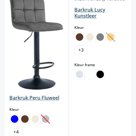
Barkruk Lucy
Kunstleer
select
Kleur
(Deze optie is
+
3
select
Kleur frame
Barkruk Peru Fluweel
select
Kleur
(Deze optie is momenteel niet beschikbaar.)
+
4