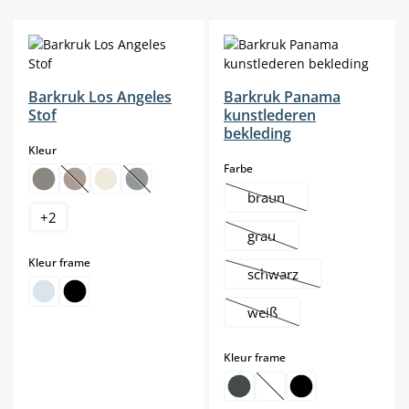
Barkruk Los Angeles
Barkruk Panama
Stof
kunstlederen
bekleding
select
Kleur
select
Farbe
(Deze optie is momenteel niet beschikbaar.)
(Deze optie is momenteel niet beschikbaar.)
braun
(Deze optie is momenteel n
+
2
grau
(Deze optie is momenteel ni
select
Kleur frame
schwarz
(Deze optie is momenteel
weiß
(Deze optie is momenteel n
select
Kleur frame
(Deze optie is momenteel 