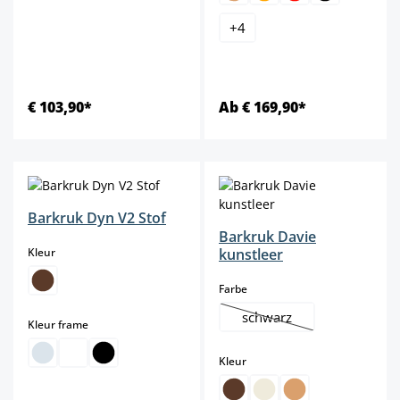
+
4
€ 103,90*
Ab € 169,90*
Barkruk Dyn V2 Stof
Barkruk Davie
select
Kleur
kunstleer
select
Farbe
schwarz
select
Kleur frame
(Deze optie is momenteel
select
Kleur