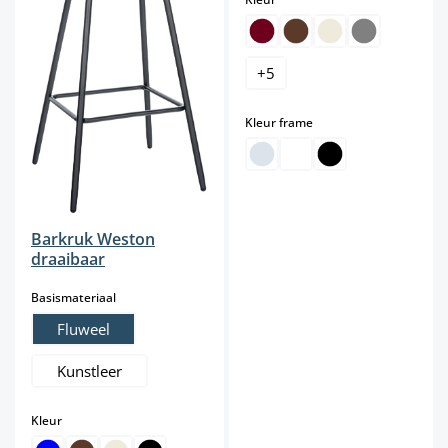
+
5
select
Kleur frame
Barkruk Weston
draaibaar
select
Basismateriaal
Fluweel
Kunstleer
select
Kleur