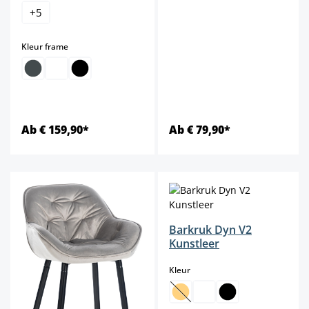
+
5
select
Kleur frame
Ab € 159,90*
Ab € 79,90*
Barkruk Dyn V2
Kunstleer
select
Kleur
(Deze optie is momenteel niet b