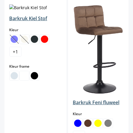
Barkruk Kiel Stof
select
Kleur
(Deze optie is momenteel niet beschikbaar.)
(Deze optie is momenteel niet beschikbaar.)
+
1
select
Kleur frame
Barkruk Feni fluweel
select
Kleur