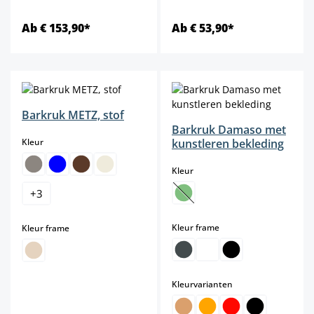
Ab € 153,90*
Ab € 53,90*
Barkruk METZ, stof
Barkruk Damaso met
select
Kleur
kunstleren bekleding
select
Kleur
+
3
(Deze optie is momenteel niet b
select
select
Kleur frame
Kleur frame
select
Kleurvarianten