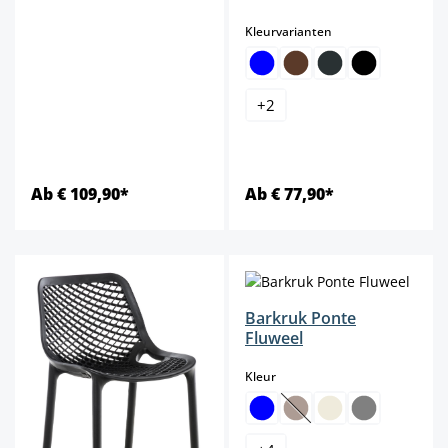
select
Kleurvarianten
+
2
Ab € 109,90*
Ab € 77,90*
Barkruk Ponte
Fluweel
select
Kleur
(Deze optie is momenteel 