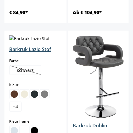
€ 84,90*
Ab € 104,90*
Barkruk Lazio Stof
select
Farbe
schwarz
(Deze optie is momenteel niet beschikbaar.)
select
Kleur
+
4
select
Kleur frame
Barkruk Dublin