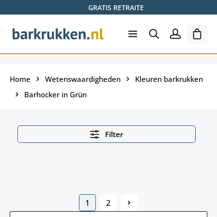
GRATIS RETRAITE
Ga naar de hoofdinhoud
Wink
Home
Wetenswaardigheden
Kleuren barkrukken
Barhocker in Grün
Filter
1
2
Pagina
Pagina