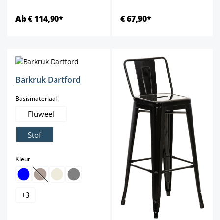
Ab € 114,90*
€ 67,90*
Barkruk Dartford
select
Basismateriaal
Fluweel
Stof
select
Kleur
(Deze optie is momenteel niet beschikbaar.)
+
3