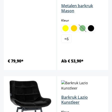
Metalen barkruk
Mason
select
Kleur
(Deze optie is mome
+
6
€ 79,90*
Ab € 53,90*
Barkruk Lazio
Kunstleer
select
Kleur