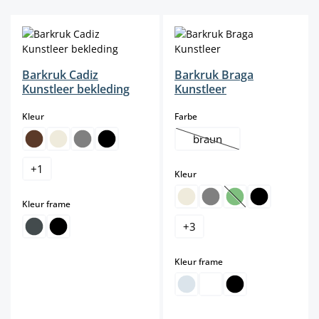
Barkruk Cadiz
Barkruk Braga
Kunstleer bekleding
Kunstleer
select
select
Kleur
Farbe
braun
(Deze optie is momenteel n
+
1
select
Kleur
select
Kleur frame
(Deze optie is mome
+
3
select
Kleur frame