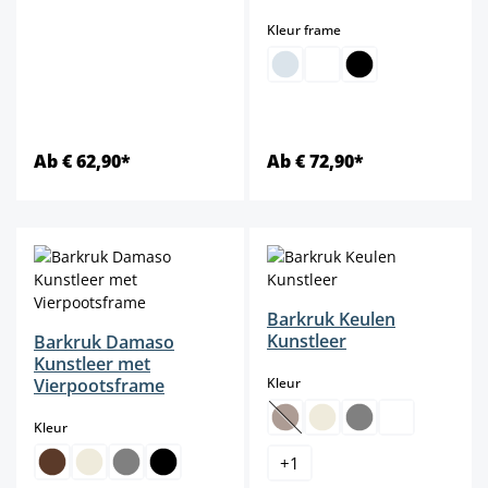
select
Kleur frame
Ab € 62,90*
Ab € 72,90*
Barkruk Keulen
Kunstleer
Barkruk Damaso
Kunstleer met
select
Vierpootsframe
Kleur
select
Kleur
(Deze optie is momenteel niet b
+
1