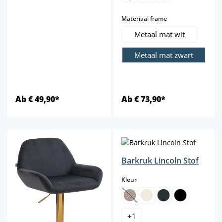
select
Materiaal frame
Metaal mat wit
Metaal mat zwart
Ab € 49,90*
Ab € 73,90*
Barkruk Lincoln Stof
select
Kleur
(Deze optie is momenteel niet b
+
1