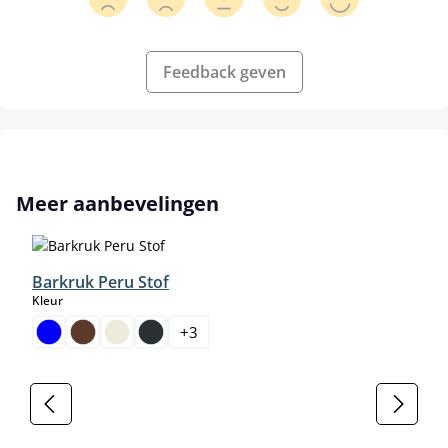
Feedback geven
Productgalerij overslaan
Meer aanbevelingen
Barkruk Peru Stof
select
Kleur
+
3