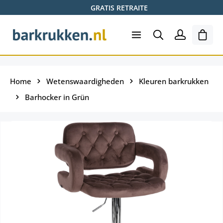
GRATIS RETRAITE
Ga naar de hoofdinhoud
Wink
Home
Wetenswaardigheden
Kleuren barkrukken
Barhocker in Grün