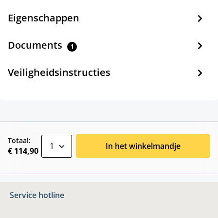
Eigenschappen
Documents
1
Veiligheidsinstructies
zentheme.component.product.quantitySele
Totaal:
In het winkelmandje
€ 114,90
Service hotline