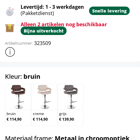
Levertijd: 1 - 3 werkdagen
Snelle levering
(Pakketdienst)
Alleen 2 artikelen nog beschikbaar
Bijna uitverkocht
323509
Artikelnummer:
Toon meer productinformatie
select
Kleur:
bruin
bruin
creme
grijs
bruin
creme
grijs
€ 114,90
€ 114,90
€ 139,90
sel
Materiaal frame:
Metaal in chroomoptiek