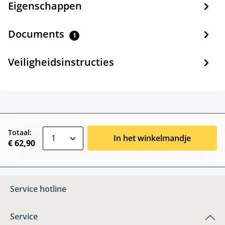
Eigenschappen
Documents
1
Veiligheidsinstructies
zentheme.component.product.quantitySele
Totaal:
In het winkelmandje
€ 62,90
Service hotline
Service