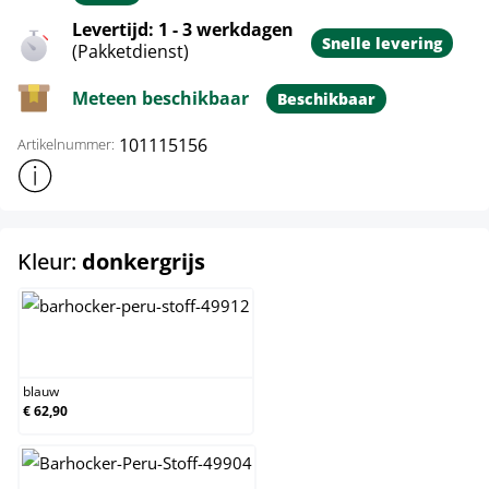
Levertijd: 1 - 3 werkdagen
Snelle levering
(Pakketdienst)
Meteen beschikbaar
Beschikbaar
101115156
Artikelnummer:
Toon meer productinformatie
select
Kleur:
donkergrijs
blauw
blauw
€ 62,90