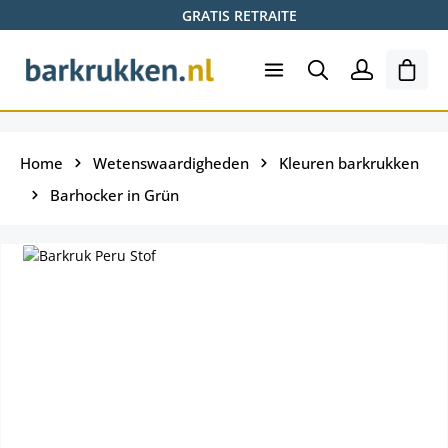
GRATIS RETRAITE
Ga naar de hoofdinhoud
Wink
Home
Wetenswaardigheden
Kleuren barkrukken
Barhocker in Grün