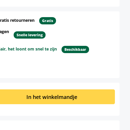
ratis retourneren
Gratis
dagen
Snelle levering
r, het loont om snel te zijn
Beschikbaar
d: Voer de gewenste hoeveelheid in of 
In het winkelmandje