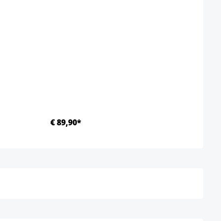
Kleur
€ 89,90*
Ab €
Details