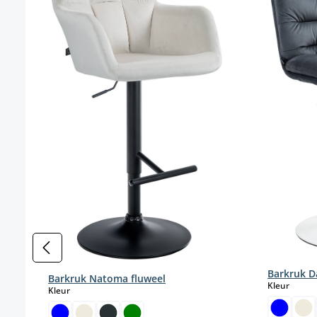
Barkruk D
Barkruk Natoma fluweel
select
Kleur
select
Kleur