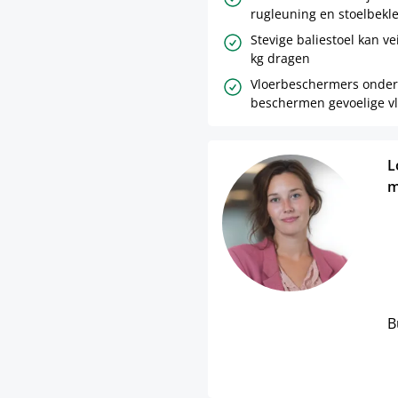
rugleuning en stoelbekl
Stevige baliestoel kan vei
kg dragen
Vloerbeschermers onder
beschermen gevoelige v
L
m
B