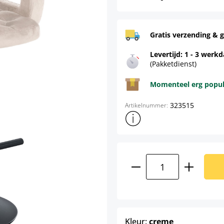
Gratis verzending & g
Levertijd: 1 - 3 werk
(Pakketdienst)
Momenteel erg populai
323515
Artikelnummer:
Toon meer productinformatie
Producthoeveelhei
select
Kleur:
creme