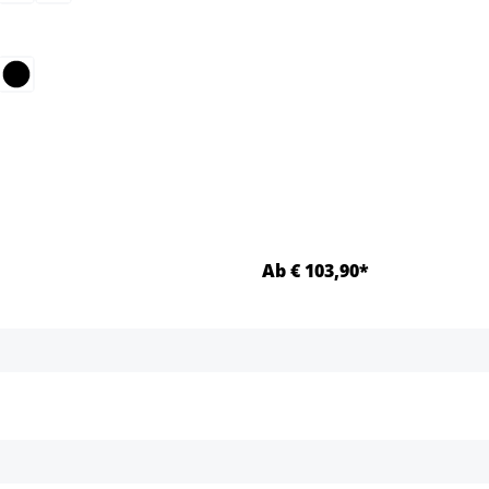
select
Ab € 103,90*
Details
Details