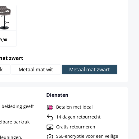
grijs
9,90
select
mat zwart
k
Metaal mat wit
Metaal mat zwart
Diensten
 bekleding geeft
Betalen met Ideal
14 dagen retourrecht
elbare barkruk
Gratis retourneren
SSL-encryptie voor een veilige
leuningen,