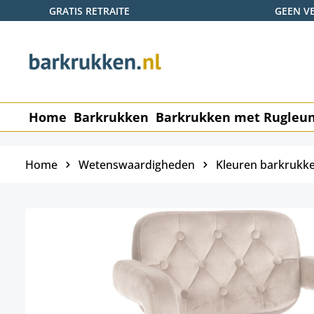
GRATIS RETRAITE
GEEN V
naar de hoofdinhoud
Ga naar de zoekopdracht
Ga naar de hoofdnavigatie
Home
Barkrukken
Barkrukken met Rugleu
Home
Wetenswaardigheden
Kleuren barkrukk