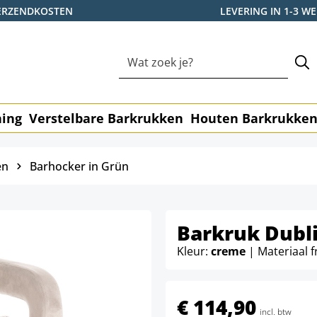
ERZENDKOSTEN
LEVERING IN 1-3 
ning
Verstelbare Barkrukken
Houten Barkrukke
en
Barhocker in Grün
Barkruk Dubli
Kleur:
creme
| Materiaal 
€ 114,90
incl. btw