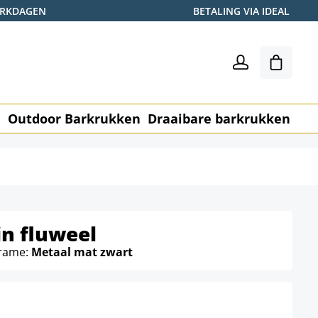
WERKDAGEN
BETALING VIA IDEAL
Winkel
n
Outdoor Barkrukken
Draaibare barkrukken
Me
n fluweel
frame:
Metaal mat zwart