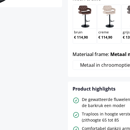
bruin
creme
bruin
creme
grijs
€ 114,90
€ 114,90
€ 13
Materiaal frame:
Metaal 
Metaal in chroomoptie
Product highlights
De gewatteerde fluwelen
de barkruk een moder
Traploos in hoogte verst
(zithoogte 65 tot 85
Comfortabel dankzij arm