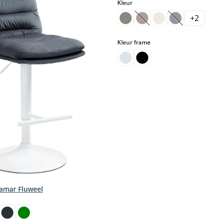
select
Kleur
+
2
(Deze optie is momentee
(Deze optie i
select
Kleur frame
amar Fluweel