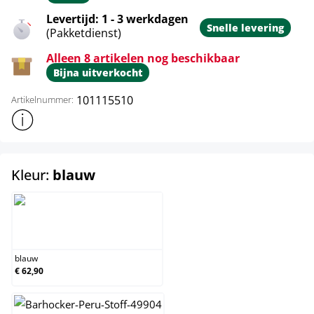
Levertijd: 1 - 3 werkdagen
Snelle levering
(Pakketdienst)
Alleen 8 artikelen nog beschikbaar
Bijna uitverkocht
101115510
Artikelnummer:
Toon meer productinformatie
select
Kleur:
blauw
blauw
blauw
€ 62,90