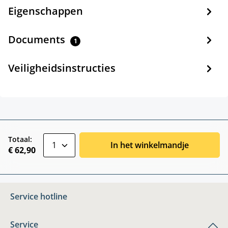
Eigenschappen
Documents
1
Veiligheidsinstructies
zentheme.component.product.quantitySele
Totaal:
In het winkelmandje
€ 62,90
Service hotline
Service