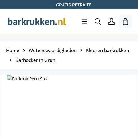
GRATIS RETRAITE
Ga naar de hoofdinhoud
Wink
Home
Wetenswaardigheden
Kleuren barkrukken
Barhocker in Grün