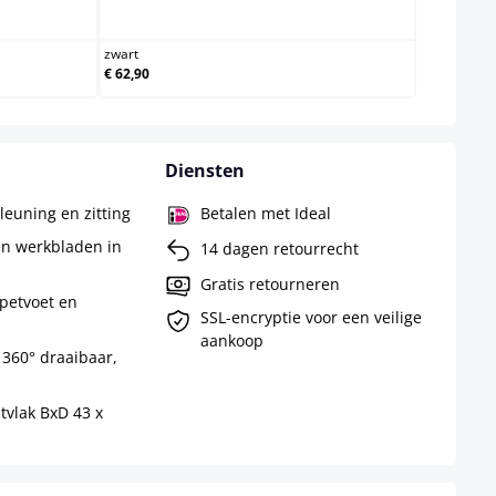
m
zwart
zwart
€ 62,90
Diensten
leuning en zitting
Betalen met Ideal
en werkbladen in
14 dagen retourrecht
Gratis retourneren
petvoet en
SSL-encryptie voor een veilige
aankoop
 360° draaibaar,
itvlak BxD 43 x