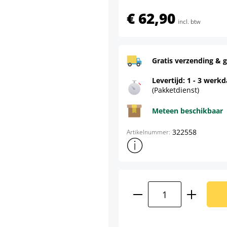
€ 62,90
incl. btw
Gratis verzending & g
Levertijd: 1 - 3 werk
(Pakketdienst)
Meteen beschikbaar
322558
Artikelnummer:
Toon meer productinformatie
Producthoeveelhei