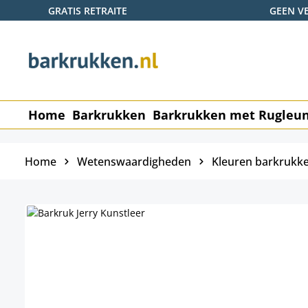
GRATIS RETRAITE
GEEN V
naar de hoofdinhoud
Ga naar de zoekopdracht
Ga naar de hoofdnavigatie
Home
Barkrukken
Barkrukken met Rugleu
Home
Wetenswaardigheden
Kleuren barkrukk