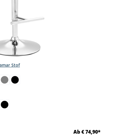
amar Stof
select
Ab € 74,90*