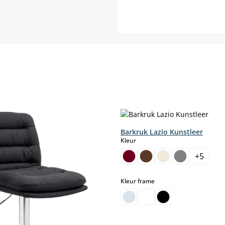
Barkruk Lazio Kunstleer
select
Kleur
+
5
aar.)
select
Kleur frame