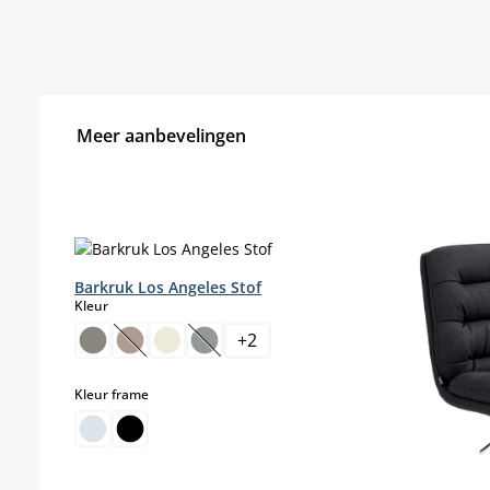
Meer aanbevelingen
Productgalerij overslaan
Barkruk Los Angeles Stof
select
Kleur
+
2
(Deze optie is momenteel niet beschikbaar.)
(Deze optie is momenteel niet beschikb
select
Kleur frame