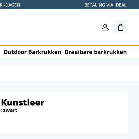
WERKDAGEN
BETALING VIA IDEAL
Winkel
n
Outdoor Barkrukken
Draaibare barkrukken
Me
 Kunstleer
e:
zwart