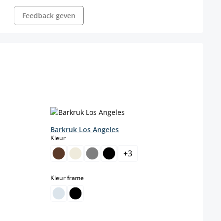
Feedback geven
Barkruk Los Angeles
select
Kleur
+
3
select
Kleur frame