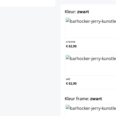
select
Kleur:
zwart
creme
creme
€ 62,90
wit
wit
€ 62,90
select
Kleur frame:
zwart