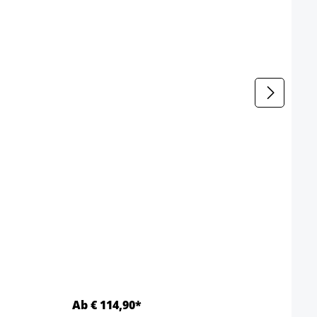
Bark
Kleur
Kleur
Ab € 114,90*
Ab €