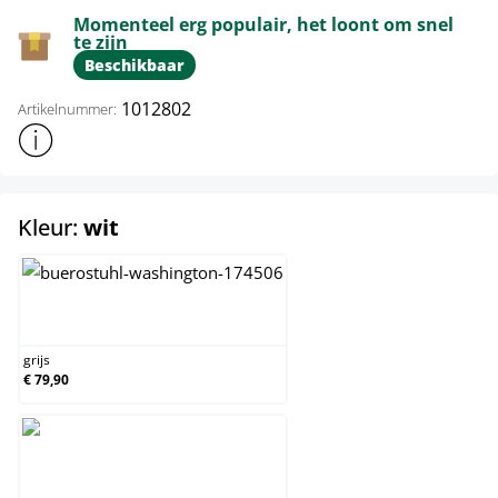
Momenteel erg populair, het loont om snel
te zijn
Beschikbaar
1012802
Artikelnummer:
Toon meer productinformatie
select
Kleur:
wit
grijs
grijs
€ 79,90
wit