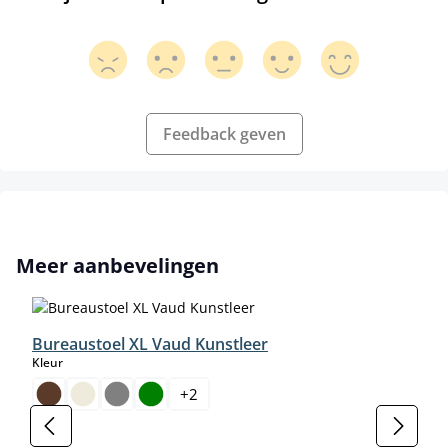
Feedback geven
Productgalerij overslaan
Meer aanbevelingen
Bureaustoel XL Vaud Kunstleer
select
Kleur
+
2