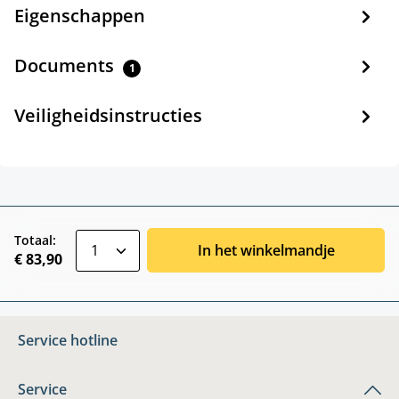
Eigenschappen
Documents
1
Veiligheidsinstructies
zentheme.component.product.quantitySele
Totaal:
In het winkelmandje
€ 83,90
Service hotline
Service