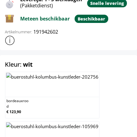
Snelle levering
(Pakketdienst)
Meteen beschikbaar
Beschikbaar
191942602
Artikelnummer:
Toon meer productinformatie
select
Kleur:
wit
bordeauxrood
bordeauxroo
d
€ 123,90