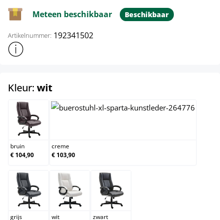
Meteen beschikbaar
Beschikbaar
192341502
Artikelnummer:
Toon meer productinformatie
select
Kleur:
wit
bruin
creme
bruin
creme
€ 104,90
€ 103,90
grijs
wit
zwart
grijs
wit
zwart