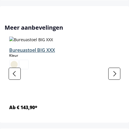
Productgalerij overslaan
Meer aanbevelingen
Bureuastoel BIG XXX
select
Kleur
Ab € 143,90*